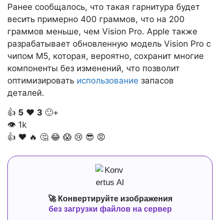
Ранее сообщалось, что такая гарнитура будет
весить примерно 400 граммов, что на 200
граммов меньше, чем Vision Pro. Apple также
разрабатывает обновленную модель Vision Pro с
чипом M5, которая, вероятно, сохранит многие
компоненты без изменений, что позволит
оптимизировать
использование
запасов
деталей.
👍
5
❤️
3
🙂+
👁
1k
👍
❤️
🔥
🤔
😂
😱
😢
😎
😡
🚀 Конвертируйте изображения
без загрузки файлов на сервер