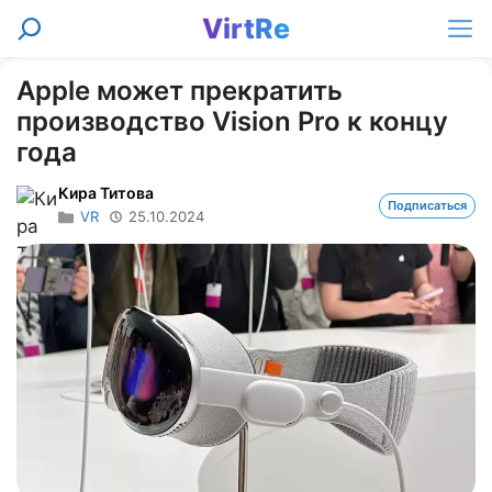
Перейти
VirtRe
Поиск
к
Ме
содержимому
Apple может прекратить
производство Vision Pro к концу
года
Кира Титова
Подписаться
VR
25.10.2024