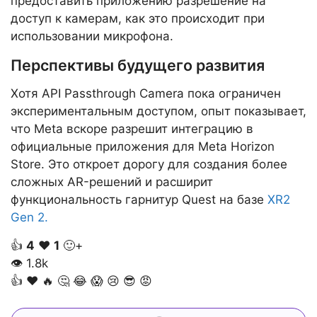
предоставить приложению разрешение на
доступ к камерам, как это происходит при
использовании микрофона.
Перспективы будущего развития
Хотя API Passthrough Camera пока ограничен
экспериментальным доступом, опыт показывает,
что Meta вскоре разрешит интеграцию в
официальные приложения для Meta Horizon
Store. Это откроет дорогу для создания более
сложных AR-решений и расширит
функциональность гарнитур Quest на базе
XR2
Gen 2.
👍
4
❤️
1
🙂+
👁
1.8k
👍
❤️
🔥
🤔
😂
😱
😢
😎
😡