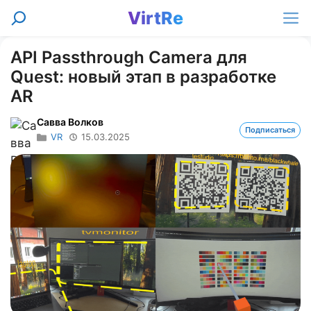
Перейти
VirtRe
Поиск
к
Ме
содержимому
API Passthrough Camera для
Quest: новый этап в разработке
AR
Савва Волков
Подписаться
VR
15.03.2025