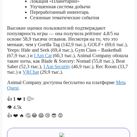
Локация «Планетарий»
Улучшенная система добычи
Переработанный инвентарь
Сезонные тематические события
Высокие оценки пользователей подтверждают
популярность игры — она получила рейтинг 4,8/5 на
основе 58,9 тысячи отзывов. Несмотря на то, что это
меньше, чем у Gorilla Tag (142,9 тыс.), GOLF+ (69,6 тыс.),
Yeeps: Hide and Seek (69,4 тыс.), Gym Class – Basketball
(67,9 тыс.) и
I Am Cat
(60,3 тыс.), Animal Company обошла
такие хиты, как Blade & Sorcery: Nomad (55,8 тыс.), Beat
Saber (52,3 тыс.),
I Am Security
(46,9 тыс.), Rec Room (33,7
тыс.) и
VRChat
(29,9 тыс.).
Animal Company доступна бесплатно на платформе
Meta
Quest
.
👍
1
❤️
1
🙂+
👁
4.5k
👍
❤️
🔥
🤔
😂
😱
😢
😎
😡