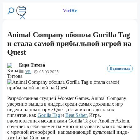
Перейти
к
VirtRe
Поиск
содержимому
Меню
Animal Company обошла Gorilla Tag
и стала самой прибыльной игрой на
Quest
Кира Титова
Подписаться
VR
05.03.2025
Разработанная студией Wooster Games, Animal Company
уверенно вышла в лидеры среди самых доходных игр
недели на платформе Quest, оставив позади таких
гигантов, как
Gorilla Tag
и
Beat Saber.
Игра,
вдохновленная механиками Gorilla Tag от Another Axiom,
сочетает в себе элементы многопользовательского экшена
с мрачной атмосферой, напоминающей культовый инди-
хит Lethal Company.