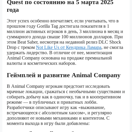
Quest по состоянию на 5 марта 2025
года
Этот успех особенно впечатляет, если учитывать, что в
прошлом году Gorilla Tag достигала показателя в 1
миллион активных игроков в день, 3 миллиона в месяц и
суммарного дохода свыше 100 миллионов долларов. При
этом Beat Saber, несмотря на недавний релиз DLC Shock
Drop с треком
Not Like Us от Кендрика Ламара
, не смогла
удержать лидерство. В отличие от нее, монетизация
Animal Company основана на продаже премиальной
валюты и косметических наборов.
Геймплей и развитие Animal Company
В Animal Company игрокам предстоит исследовать
мрачные локации, сражаться с необычными существами и
собирать добычу как в одиночку, так и в кооперативном
режиме — в публичных и приватных лобби.
Разработчики описывают игру как «выживание,
встречающееся с абсолютным хаосом», и регулярно
дополняют ее новыми механиками и контентом. С
момента выхода в игру были добавлены: