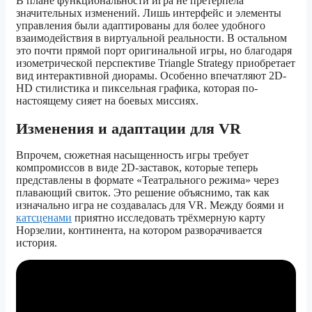
В плане функциональности игра не претерпела
значительных изменений. Лишь интерфейс и элементы
управления были адаптированы для более удобного
взаимодействия в виртуальной реальности. В остальном
это почти прямой порт оригинальной игры, но благодаря
изометрической перспективе Triangle Strategy приобретает
вид интерактивной диорамы. Особенно впечатляют 2D-
HD стилистика и пиксельная графика, которая по-
настоящему сияет на боевых миссиях.
Изменения и адаптации для VR
Впрочем, сюжетная насыщенность игры требует
компромиссов в виде 2D-заставок, которые теперь
представлены в формате «Театрального режима» через
плавающий свиток. Это решение объяснимо, так как
изначально игра не создавалась для VR. Между боями и
катсценами
приятно исследовать трёхмерную карту
Норзелии, континента, на котором разворачивается
история.