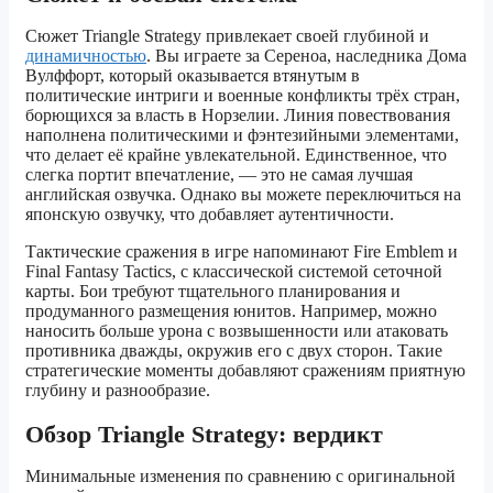
Сюжет Triangle Strategy привлекает своей глубиной и
динамичностью
. Вы играете за Сереноа, наследника Дома
Вулффорт, который оказывается втянутым в
политические интриги и военные конфликты трёх стран,
борющихся за власть в Норзелии. Линия повествования
наполнена политическими и фэнтезийными элементами,
что делает её крайне увлекательной. Единственное, что
слегка портит впечатление, — это не самая лучшая
английская озвучка. Однако вы можете переключиться на
японскую озвучку, что добавляет аутентичности.
Тактические сражения в игре напоминают Fire Emblem и
Final Fantasy Tactics, с классической системой сеточной
карты. Бои требуют тщательного планирования и
продуманного размещения юнитов. Например, можно
наносить больше урона с возвышенности или атаковать
противника дважды, окружив его с двух сторон. Такие
стратегические моменты добавляют сражениям приятную
глубину и разнообразие.
Обзор Triangle Strategy: вердикт
Минимальные изменения по сравнению с оригинальной