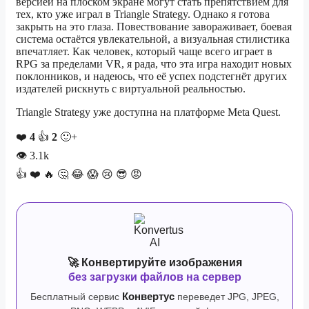
версией на плоском экране могут стать препятствием для
тех, кто уже играл в Triangle Strategy. Однако я готова
закрыть на это глаза. Повествование завораживает, боевая
система остаётся увлекательной, а визуальная стилистика
впечатляет. Как человек, который чаще всего играет в
RPG за пределами VR, я рада, что эта игра находит новых
поклонников, и надеюсь, что её успех подстегнёт других
издателей рискнуть с виртуальной реальностью.
Triangle Strategy уже доступна на платформе Meta Quest.
❤️
4
👍
2
🙂+
👁
3.1k
👍
❤️
🔥
🤔
😂
😱
😢
😎
😡
🚀 Конвертируйте изображения
без загрузки файлов на сервер
Бесплатный сервис
Конвертус
переведет JPG, JPEG,