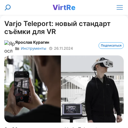
Перейти
VirtRe
Поиск
к
Ме
содержимому
Varjo Teleport: новый стандарт
съёмки для VR
Ярослав Курагин
Подписаться
Инструменты
26.11.2024