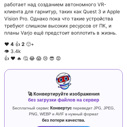
работает над созданием автономного VR-
клиента для гарнитур, таких как Quest 3 и Apple
Vision Pro. Однако пока что такие устройства
требуют слишком высоких ресурсов от ПК, и
планы Varjo ещё предстоит воплотить в жизнь.
❤️
4
👍
2
🙂+
👁
3.4k
👍
❤️
🔥
🤔
😂
😱
😢
😎
😡
🚀 Конвертируйте изображения
без загрузки файлов на сервер
Бесплатный сервис
Конвертус
переведет JPG, JPEG,
PNG, WEBP и AVIF в нужный формат
без потери качества.