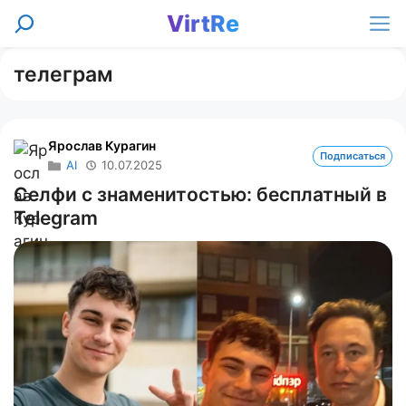
Перейти
VirtRe
Поиск
к
Ме
содержимому
телеграм
Ярослав Курагин
Подписаться
AI
10.07.2025
Селфи с знаменитостью: бесплатный в
Telegram