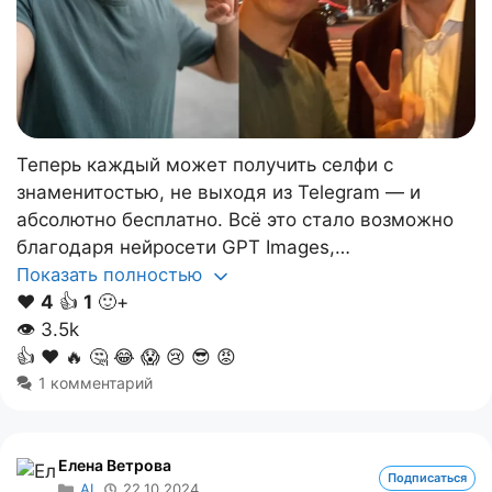
Теперь каждый может получить селфи с
знаменитостью, не выходя из Telegram — и
абсолютно бесплатно. Всё это стало возможно
благодаря нейросети GPT Images,…
Показать полностью
❤️
4
👍
1
🙂+
👁
3.5k
👍
❤️
🔥
🤔
😂
😱
😢
😎
😡
1 комментарий
Елена Ветрова
Подписаться
AI
22.10.2024