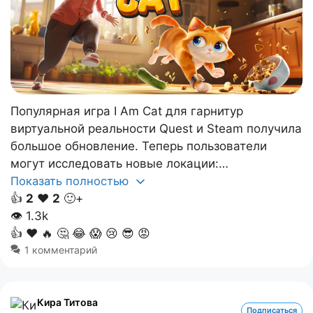
Популярная игра I Am Cat для гарнитур
виртуальной реальности Quest и Steam получила
большое обновление. Теперь пользователи
могут исследовать новые локации:…
Показать полностью
👍
2
❤️
2
🙂+
👁
1.3k
👍
❤️
🔥
🤔
😂
😱
😢
😎
😡
1 комментарий
Кира Титова
Подписаться