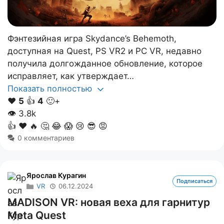
Фэнтезийная игра Skydance’s Behemoth,
доступная на Quest, PS VR2 и PC VR, недавно
получила долгожданное обновление, которое
исправляет, как утверждает…
Показать полностью
❤️
5
👍
4
🙂+
👁
3.8k
👍
❤️
🔥
🤔
😂
😱
😢
😎
😡
0 комментариев
Ярослав Курагин
Подписаться
VR
06.12.2024
MADISON VR: новая веха для гарнитур
Meta Quest