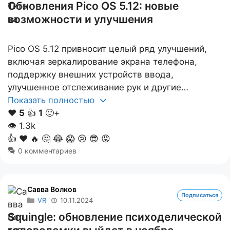
Обновления Pico OS 5.12: новые
возможности и улучшения
Pico OS 5.12 привносит целый ряд улучшений,
включая зеркалирование экрана телефона,
поддержку внешних устройств ввода,
улучшенное отслеживание рук и другие…
Показать полностью
❤️
5
👍
1
🙂+
👁
1.3k
👍
❤️
🔥
🤔
😂
😱
😢
😎
😡
0 комментариев
Савва Волков
Подписаться
VR
10.11.2024
Squingle: обновление психоделической