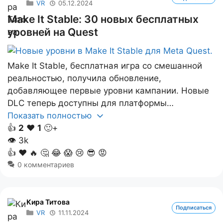
VR
05.12.2024
Make It Stable: 30 новых бесплатных
уровней на Quest
Make It Stable, бесплатная игра со смешанной
реальностью, получила обновление,
добавляющее первые уровни кампании. Новые
DLC теперь доступны для платформы…
Показать полностью
👍
2
❤️
1
🙂+
👁
3k
👍
❤️
🔥
🤔
😂
😱
😢
😎
😡
0 комментариев
Кира Титова
Подписаться
VR
11.11.2024