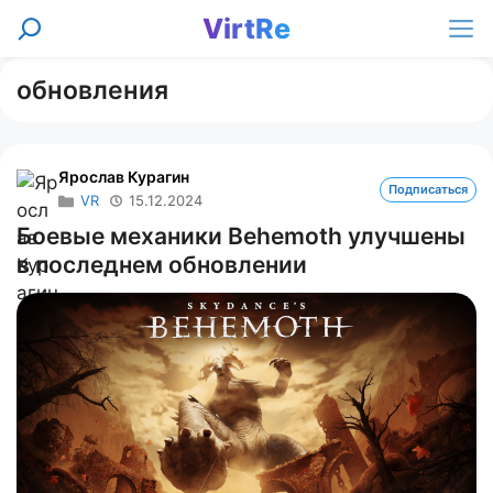
Перейти
VirtRe
Поиск
к
Ме
содержимому
обновления
Ярослав Курагин
Подписаться
VR
15.12.2024
Боевые механики Behemoth улучшены
в последнем обновлении