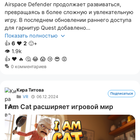
Airspace Defender продолжает развиваться,
превращаясь в более сложную и увлекательную
игру. В последнем обновлении раннего доступа
для гарнитур Quest добавлено…
Показать полностью
👍
6
❤️
2
🙂+
👁
1.9k
👍
❤️
🔥
🤔
😂
😱
😢
😎
😡
0 комментариев
Кира Титова
Подписаться
VR
06.12.2024
I Am Cat расширяет игровой мир