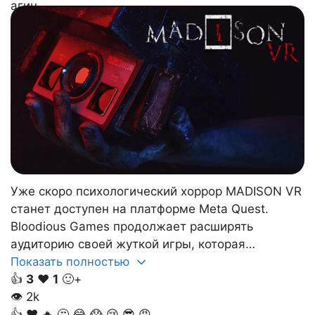
Уже скоро психологический хоррор MADISON VR
станет доступен на платформе Meta Quest.
Bloodious Games продолжает расширять
аудиторию своей жуткой игры, которая…
Показать полностью
👍
3
❤️
1
🙂+
👁
2k
👍
❤️
🔥
🤔
😂
😱
😢
😎
😡