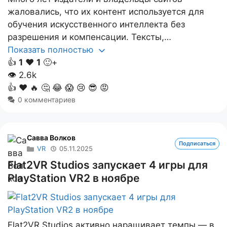
жаловались, что их контент используется для
обучения искусственного интеллекта без
разрешения и компенсации. Тексты,…
Показать полностью
👍
1
❤️
1
🙂+
👁
2.6k
👍
❤️
🔥
🤔
😂
😱
😢
😎
😡
0 комментариев
Савва Волков
Подписаться
VR
05.11.2025
Flat2VR Studios запускает 4 игры для
PlayStation VR2 в ноябре
Flat2VR Studios активно наращивает темпы — в