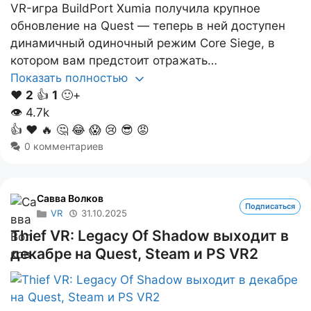
VR-игра BuildPort Xumia получила крупное
обновление на Quest — теперь в ней доступен
динамичный одиночный режим Core Siege, в
котором вам предстоит отражать…
Показать полностью
❤️
2
👍
1
🙂+
👁
4.7k
👍
❤️
🔥
🤔
😂
😱
😢
😎
😡
0 комментариев
Савва Волков
Подписаться
VR
31.10.2025
Thief VR: Legacy Of Shadow выходит в
декабре на Quest, Steam и PS VR2