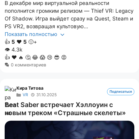
В декабре мир виртуальной реальности
пополнится громким релизом — Thief VR: Legacy
Of Shadow. Игра выйдет сразу на Quest, Steam и
PS VR2, возвращая культовую…
Показать полностью
👍
5
❤️
5
🙂+
👁
4.3k
👍
❤️
🔥
🤔
😂
😱
😢
😎
😡
0 комментариев
Кира Титова
Подписаться
VR
31.10.2025
Beat Saber встречает Хэллоуин с
новым треком «Страшные скелеты»