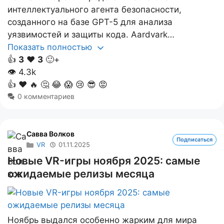
интеллектуального агента безопасности,
созданного на базе GPT-5 для анализа
уязвимостей и защиты кода. Aardvark…
Показать полностью
👍
3
❤️
3
🙂+
👁
4.3k
👍
❤️
🔥
🤔
😂
😱
😢
😎
😡
0 комментариев
Савва Волков
Подписаться
VR
01.11.2025
Новые VR-игры ноября 2025: самые
ожидаемые релизы месяца
Ноябрь выдался особенно жарким для мира