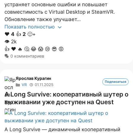
устраняет основные ошибки и повышает
совместимость с Virtual Desktop и SteamVR.
Обновление также улучшает…
Показать полностью
❤️
4
👍
2
🙂+
👁
2k
👍
❤️
🔥
🤔
😂
😱
😢
😎
😡
0 комментариев
Ярослав Курагин
Подписаться
VR
01.11.2025
A Long Survive: кооперативный шутер о
выживании уже доступен на Quest
A Long Survive — динамичный кооперативный