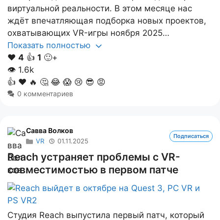
виртуальной реальности. В этом месяце нас
ждёт впечатляющая подборка новых проектов,
охватывающих VR-игры ноября 2025…
Показать полностью
❤️
4
👍
1
🙂+
👁
1.6k
👍
❤️
🔥
🤔
😂
😱
😢
😎
😡
0 комментариев
Савва Волков
Подписаться
VR
01.11.2025
Reach устраняет проблемы с VR-
совместимостью в первом патче
Студия Reach выпустила первый патч, который