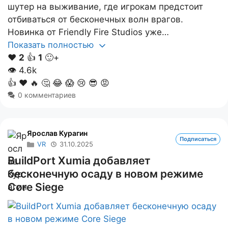
шутер на выживание, где игрокам предстоит
отбиваться от бесконечных волн врагов.
Новинка от Friendly Fire Studios уже…
Показать полностью
❤️
2
👍
1
🙂+
👁
4.6k
👍
❤️
🔥
🤔
😂
😱
😢
😎
😡
0 комментариев
Ярослав Курагин
Подписаться
VR
31.10.2025
BuildPort Xumia добавляет
бесконечную осаду в новом режиме
Core Siege