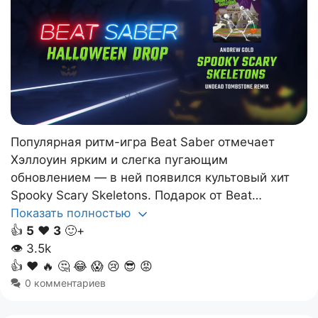
Популярная ритм-игра Beat Saber отмечает
Хэллоуин ярким и слегка пугающим
обновлением — в ней появился культовый хит
Spooky Scary Skeletons. Подарок от Beat…
Показать полностью
👍
5
❤️
3
🙂+
👁
3.5k
👍
❤️
🔥
🤔
😂
😱
😢
😎
😡
0 комментариев