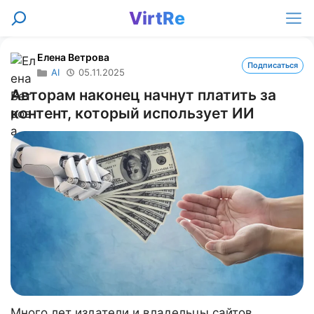
Перейти
VirtRe
Поиск
к
Ме
содержимому
Елена Ветрова
Подписаться
AI
05.11.2025
Авторам наконец начнут платить за
контент, который использует ИИ
Много лет издатели и владельцы сайтов