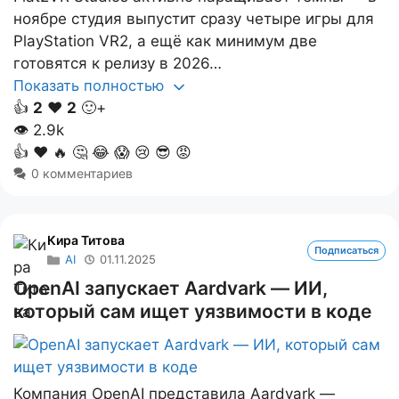
ноябре студия выпустит сразу четыре игры для
PlayStation VR2, а ещё как минимум две
готовятся к релизу в 2026…
Показать полностью
👍
2
❤️
2
🙂+
👁
2.9k
👍
❤️
🔥
🤔
😂
😱
😢
😎
😡
0 комментариев
Кира Титова
Подписаться
AI
01.11.2025
OpenAI запускает Aardvark — ИИ,
который сам ищет уязвимости в коде
Компания OpenAI представила Aardvark —