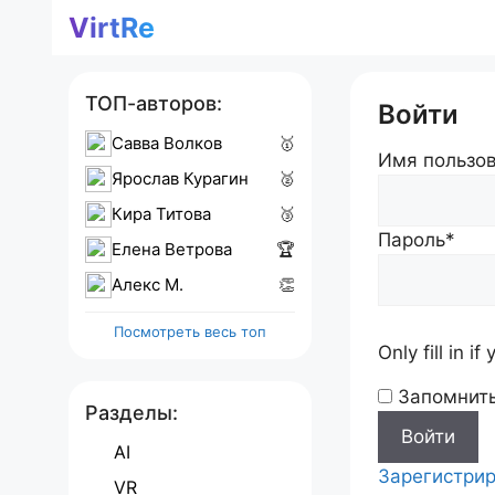
Перейти
VirtRe
к
содержимому
ТОП-авторов:
Войти
Савва Волков
🥇
Имя пользов
Ярослав Курагин
🥈
Кира Титова
🥉
Пароль
*
Елена Ветрова
🏆
Алекс M.
👏
Посмотреть весь топ
Only fill in i
Запомнит
Разделы:
AI
Зарегистрир
VR