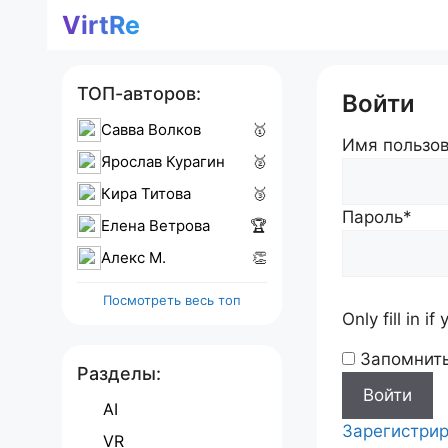
Перейти
VirtRe
к
содержимому
ТОП-авторов:
Войти
Савва Волков
🥇
Имя пользов
Ярослав Курагин
🥈
Кира Титова
🥉
Пароль
*
Елена Ветрова
🏆
Алекс M.
👏
Посмотреть весь топ
Only fill in i
Запомнит
Разделы:
AI
Зарегистрир
VR