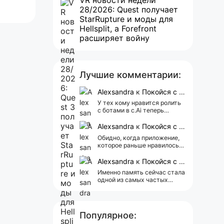
VR новости недели
28/2026: Quest получает
StarRupture и моды для
Hellsplit, а Forefront
расширяет войну
Лучшие комментарии:
Alexsandra
к
Покойся с миром, Character.AI. Тебя убили собственные разработчики
У тех кому нравится ролить
с ботами в c.Ai теперь
всегда одни и те же мысли
АААААА 😁 ХВАТИТ 🤯😖😵‍💫
Alexsandra
к
Покойся с миром, Character.AI. Тебя убили собственные разработчики
Обидно, когда приложение,
которое раньше нравилось, а
сейчас всплывает одна
реклама 😢
Alexsandra
к
Покойся с миром, Character.AI. Тебя убили собственные разработчики
Именно память сейчас стала
одной из самых частых
претензий к Character.AI.
Очень хочется верить, что её
всё-таки улучшат, потому
что…
Популярное: