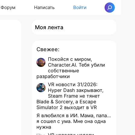
Форум
Написать
Войти
Поиск
Моя лента
Свежее:
Покойся с миром,
Character.AI. Тебя убили
собственные
разработчики
VR новости 31/2026:
Hyper Dash закрывают,
Steam Frame не тянет
Blade & Sorcery, а Escape
Simulator 2 выходит в VR
Я влюбился в ИИ. Мама, папа…
я сошел с ума. Мне она одна
нужна