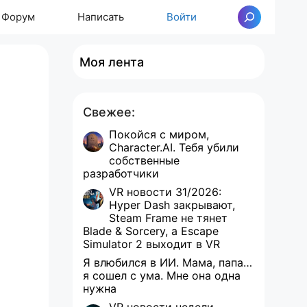
Форум
Написать
Войти
Поиск
Моя лента
Свежее:
Покойся с миром,
Character.AI. Тебя убили
собственные
разработчики
VR новости 31/2026:
Hyper Dash закрывают,
Steam Frame не тянет
Blade & Sorcery, а Escape
Simulator 2 выходит в VR
Я влюбился в ИИ. Мама, папа…
я сошел с ума. Мне она одна
нужна