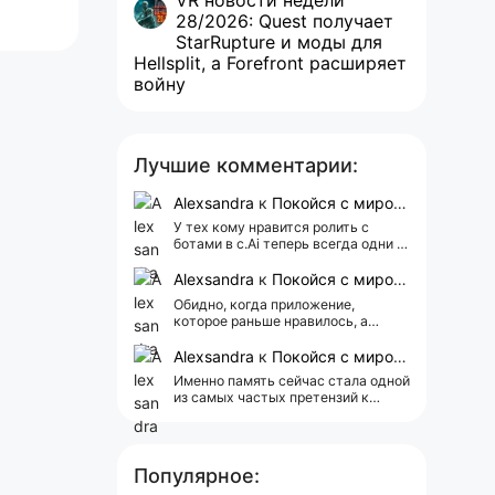
VR новости недели
28/2026: Quest получает
StarRupture и моды для
Hellsplit, а Forefront расширяет
войну
Лучшие комментарии:
Alexsandra
к
Покойся с миром, Character.AI. Тебя убили собственные разработчики
У тех кому нравится ролить с
ботами в c.Ai теперь всегда одни и
те же мысли АААААА 😁 ХВАТИТ 🤯
😖😵‍💫
Alexsandra
к
Покойся с миром, Character.AI. Тебя убили собственные разработчики
Обидно, когда приложение,
которое раньше нравилось, а
сейчас всплывает одна реклама 😢
Alexsandra
к
Покойся с миром, Character.AI. Тебя убили собственные разработчики
Именно память сейчас стала одной
из самых частых претензий к
Character.AI. Очень хочется верить,
что её всё-таки улучшат, потому
что…
Популярное: