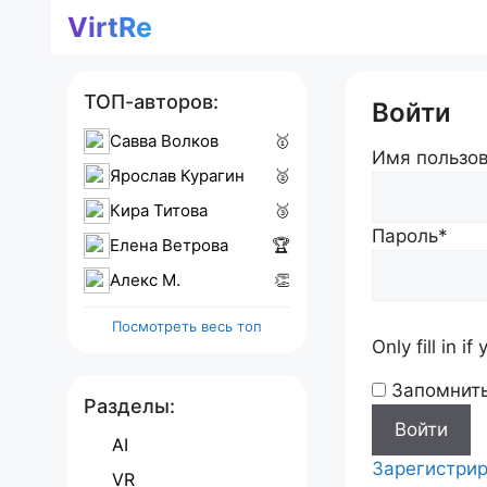
Перейти
VirtRe
к
содержимому
ТОП-авторов:
Войти
Савва Волков
🥇
Имя пользов
Ярослав Курагин
🥈
Кира Титова
🥉
Пароль
*
Елена Ветрова
🏆
Алекс M.
👏
Посмотреть весь топ
Only fill in i
Запомнит
Разделы:
AI
Зарегистрир
VR