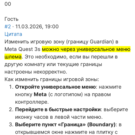
Голосуйте
Голосуйте
0
0
-
-
палец
палец
Гость
вниз.
вверх.
#2
· 11.03.2026, 19:00
Цитата
Изменить игровую зону (границу Guardian) в
Meta Quest 3s
можно через универсальное меню
шлема
. Это необходимо, если вы перешли в
другую комнату или текущие границы
настроены некорректно.
Как изменить границы игровой зоны:
Откройте универсальное меню
: нажмите
кнопку
Meta
(с логотипом) на правом
контроллере.
Перейдите в быстрые настройки
: выберите
иконку часов в левой части меню.
Выберите пункт «Граница» (Boundary)
: в
открывшемся окне нажмите на плитку с