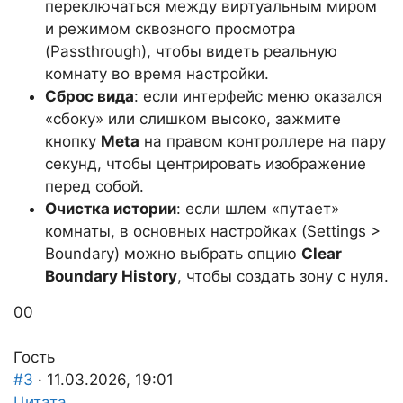
переключаться между виртуальным миром
и режимом сквозного просмотра
(Passthrough), чтобы видеть реальную
комнату во время настройки.
Сброс вида
: если интерфейс меню оказался
«сбоку» или слишком высоко, зажмите
кнопку
Meta
на правом контроллере на пару
секунд, чтобы центрировать изображение
перед собой.
Очистка истории
: если шлем «путает»
комнаты, в основных настройках (Settings >
Boundary) можно выбрать опцию
Clear
Boundary History
, чтобы создать зону с нуля.
Голосуйте
Голосуйте
0
0
-
-
палец
палец
Гость
вниз.
вверх.
#3
· 11.03.2026, 19:01
Цитата