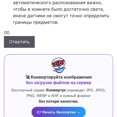
автоматического распознавания важно,
чтобы в комнате было достаточно света,
иначе датчики не смогут точно определить
границы предметов.
Голосуйте
Голосуйте
0
0
-
-
Ответить
палец
палец
вниз.
вверх.
🚀 Конвертируйте изображения
без загрузки файлов на сервер
Бесплатный сервис
Конвертус
переведет JPG, JPEG,
PNG, WEBP и AVIF в нужный формат
без потери качества.
👉 Начать бесплатно →