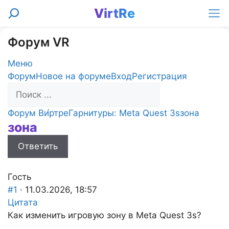
Перейти
VirtRe
Поиск
к
Ме
содержимому
Форум VR
Меню
Навигация
Форум
Новое на форуме
Вход
Регистрация
Форума
Форум
Форум Ви́ртре
Гарнитуры: Meta Quest 3s
зона
зона
breadcrumbs
-
Ответить
Вы
здесь:
Гость
#1
· 11.03.2026, 18:57
Цитата
Как изменить игровую зону в Meta Quest 3s?