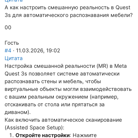
А как настроить смешанную реальность в Quest
3s для автоматического распознавания мебели?
Голосуйте
Голосуйте
0
0
-
-
палец
палец
Гость
вниз.
вверх.
#4
· 11.03.2026, 19:02
Цитата
Настройка смешанной реальности (MR) в Meta
Quest 3s позволяет системе автоматически
распознавать стены и мебель, чтобы
виртуальные объекты могли взаимодействовать
с вашим реальным окружением (например,
отскакивать от стола или прятаться за
диваном).
Как включить автоматическое сканирование
(Assisted Space Setup):
Откройте настройки
: Нажмите