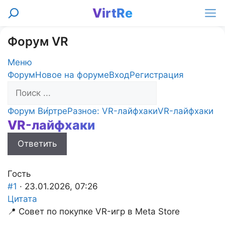
Перейти
VirtRe
Поиск
к
Ме
содержимому
Форум VR
Меню
Навигация
Форум
Новое на форуме
Вход
Регистрация
Форума
Форум
Форум Ви́ртре
Разное: VR-лайфхаки
VR-лайфхаки
VR-лайфхаки
breadcrumbs
-
Ответить
Вы
здесь:
Гость
#1
· 23.01.2026, 07:26
Цитата
📍 Совет по покупке VR-игр в Meta Store