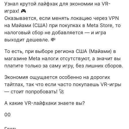
Узнал крутой лайфхак для экономии на VR-
играх! 🎮
Оказывается, если менять локацию через VPN
на Майами (США) при покупках в Meta Store, то
налоговый сбор не добавляется — и игра
выходит дешевле. 💸
То есть, при выборе региона США (Майами) в
магазине Meta налоги отсутствуют, а значит вы
платите только за саму игру, без лишних сборов.
Экономия ощущается особенно на дорогих
тайтлах, так что если часто покупаешь VR-игры
— стоит попробовать! 🚀
А какие VR-лайфхаки знаете вы?
Голосуйте
Голосуйте
0
0
-
-
палец
палец