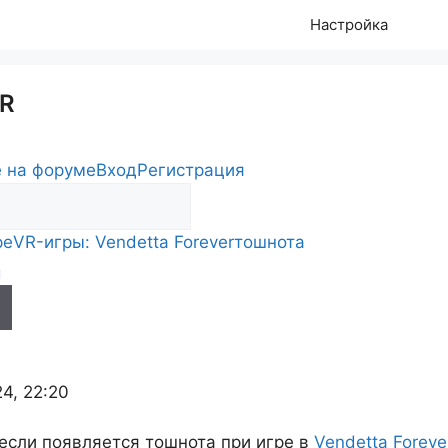
Настройка
R
 на форуме
Вход
Регистрация
ре
VR-игры: Vendetta Forever
тошнота
а
s
24, 22:20
 если появляется тошнота при игре в
Vendetta Foreve