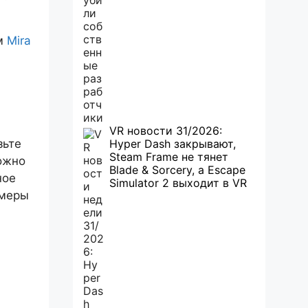
ем
Mira
VR новости 31/2026:
зьте
Hyper Dash закрывают,
Steam Frame не тянет
можно
Blade & Sorcery, а Escape
ное
Simulator 2 выходит в VR
амеры