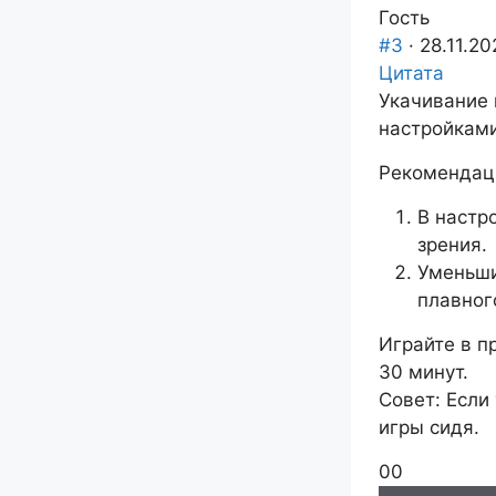
палец
палец
Гость
вниз.
вверх.
#3
· 28.11.20
Цитата
Укачивание 
настройкам
Рекомендац
В настр
зрения.
Уменьши
плавног
Играйте в 
30 минут.
Совет: Если
игры сидя.
Голосуйте
Голосуйте
0
0