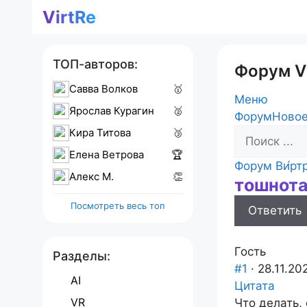
Перейти
VirtRe
к
содержимому
ТОП-авторов:
Форум V
Савва Волков
🥇
Меню
Ярослав Курагин
🥈
Навигация
Форум
Новое
Кира Титова
🥉
Форума
Елена Ветрова
🏆
Форум
Форум Ви́рт
Алекс M.
👏
тошнот
breadcrumb
-
Посмотреть весь топ
Ответить
Вы
здесь:
Гость
Разделы:
#1
· 28.11.20
AI
Цитата
VR
Что делать,