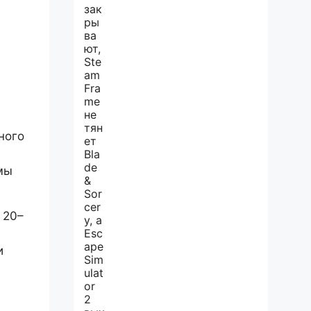
ного
мы
 20–
и