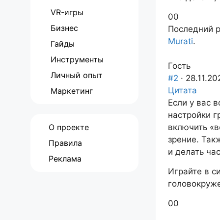
VR-игры
Голосуйте
Голосуйте
0
0
Бизнес
-
-
Последний р
палец
палец
Murati
.
Гайды
вниз.
вверх.
Инструменты
Гость
Личный опыт
#2
· 28.11.20
Цитата
Маркетинг
Если у вас 
настройки г
О проекте
включить «в
зрение. Так
Правила
и делать ча
Реклама
Играйте в с
головокруже
Голосуйте
Голосуйте
0
0
-
-