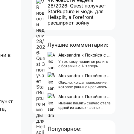
VR новости недели
28/2026: Quest получает
StarRupture и моды для
Hellsplit, а Forefront
расширяет войну
Лучшие комментарии:
ни в
Alexsandra
к
Покойся с миром, Character.AI. Тебя убили собственные разработчики
У тех кому нравится ролить
с ботами в c.Ai теперь
всегда одни и те же мысли
АААААА 😁 ХВАТИТ 🤯😖😵‍💫
Alexsandra
к
Покойся с миром, Character.AI. Тебя убили собственные разработчики
Обидно, когда приложение,
которое раньше нравилось, а
сейчас всплывает одна
реклама 😢
Alexsandra
к
Покойся с миром, Character.AI. Тебя убили собственные разработчики
пункт
Именно память сейчас стала
одной из самых частых
та,
претензий к Character.AI.
Очень хочется верить, что её
всё-таки улучшат, потому
что…
Популярное: