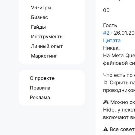
VR-игры
Голосуйте
Голосуйте
0
0
Бизнес
-
-
палец
палец
Гость
Гайды
вниз.
вверх.
#2
· 26.01.20
Инструменты
Цитата
Личный опыт
Никак.
На Meta Que
Маркетинг
файловой си
Что есть по 
О проекте
📁 Скрыть п
Правила
проводником
Реклама
🎮 Можно ск
Hide, у нек
включают вы
⚠️ Все сове