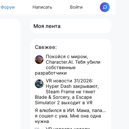
Форум
Написать
Войти
Поиск
Моя лента
Свежее:
Покойся с миром,
Character.AI. Тебя убили
собственные
разработчики
VR новости 31/2026:
Hyper Dash закрывают,
Steam Frame не тянет
Blade & Sorcery, а Escape
Simulator 2 выходит в VR
Я влюбился в ИИ. Мама, папа…
я сошел с ума. Мне она одна
нужна