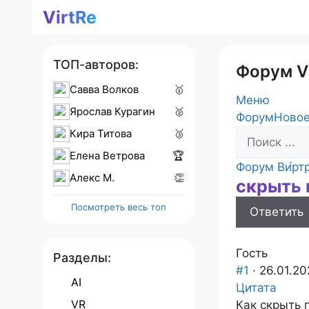
Перейти
VirtRe
к
содержимому
ТОП-авторов:
Форум V
Савва Волков
🥇
Меню
Ярослав Курагин
🥈
Навигация
Форум
Новое
Кира Титова
🥉
Форума
Елена Ветрова
🏆
Форум
Форум Ви́рт
Алекс M.
👏
скрыть 
breadcrumb
-
Посмотреть весь топ
Ответить
Вы
здесь:
Гость
Разделы:
#1
· 26.01.20
AI
Цитата
VR
Как скрыть 