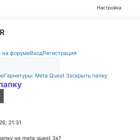
Настройка
R
 на форуме
Вход
Регистрация
ре
Гарнитуры: Meta Quest 3s
скрыть папку
папку
s
26, 21:31
папку на meta quest 3s?