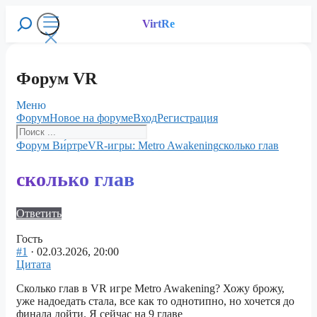
Перейти
к
VirtRe
Поиск
содержимому
Меню
Форум VR
Меню
Навигация
Форум
Новое на форуме
Вход
Регистрация
Форума
Форум
Форум Ви́ртре
VR-игры: Metro Awakening
сколько глав
breadcrumbs
-
сколько глав
Вы
здесь:
Ответить
Гость
#1
· 02.03.2026, 20:00
Цитата
Сколько глав в VR игре Metro Awakening? Хожу брожу,
уже надоедать стала, все как то однотипно, но хочется до
финала дойти. Я сейчас на 9 главе