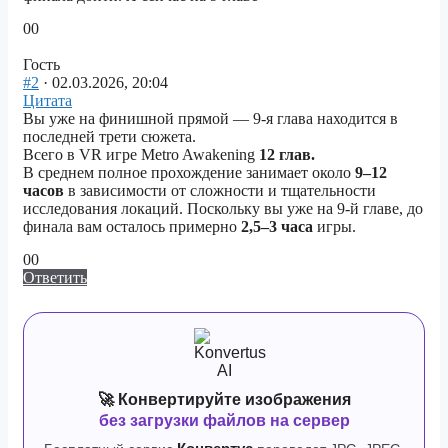
Голосуйте
Голосуйте
0
0
-
-
палец
палец
Гость
вниз.
вверх.
#2
· 02.03.2026, 20:04
Цитата
Вы уже на финишной прямой — 9-я глава находится в
последней трети сюжета.
Всего в VR игре Metro Awakening
12 глав.
В среднем полное прохождение занимает около
9–12
часов
в зависимости от сложности и тщательности
исследования локаций. Поскольку вы уже на 9-й главе, до
финала вам осталось примерно
2,5–3 часа
игры.
Голосуйте
Голосуйте
0
0
-
-
Ответить
палец
палец
вниз.
вверх.
🚀 Конвертируйте изображения
без загрузки файлов на сервер