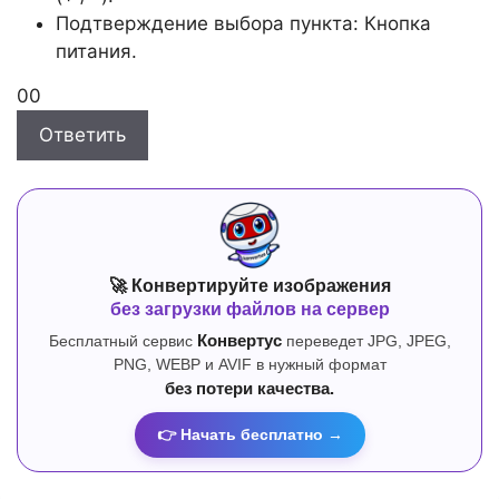
Подтверждение выбора пункта: Кнопка
питания.
Голосуйте
Голосуйте
0
0
-
-
Ответить
палец
палец
вниз.
вверх.
🚀 Конвертируйте изображения
без загрузки файлов на сервер
Бесплатный сервис
Конвертус
переведет JPG, JPEG,
PNG, WEBP и AVIF в нужный формат
без потери качества.
👉 Начать бесплатно →