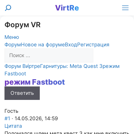
Перейти
VirtRe
Поиск
к
Ме
содержимому
Форум VR
Меню
Навигация
Форум
Новое на форуме
Вход
Регистрация
Форума
Форум
Форум Ви́ртре
Гарнитуры: Meta Quest 3
режим
breadcrumbs
Fastboot
режим Fastboot
-
Вы
Ответить
здесь:
Гость
#1
· 14.05.2026, 14:59
Цитата
Поломался шлем мета квест 3 как мне включить