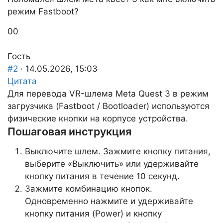
режим Fastboot?
Голосуйте
Голосуйте
0
0
-
-
палец
палец
Гость
вниз.
вверх.
#2
· 14.05.2026, 15:03
Цитата
Для перевода VR-шлема Meta Quest 3 в режим
загрузчика (Fastboot / Bootloader) используются
физические кнопки на корпусе устройства.
Пошаговая инструкция
Выключите шлем. Зажмите кнопку питания,
выберите «Выключить» или удерживайте
кнопку питания в течение 10 секунд.
Зажмите комбинацию кнопок.
Одновременно нажмите и удерживайте
кнопку питания (Power) и кнопку