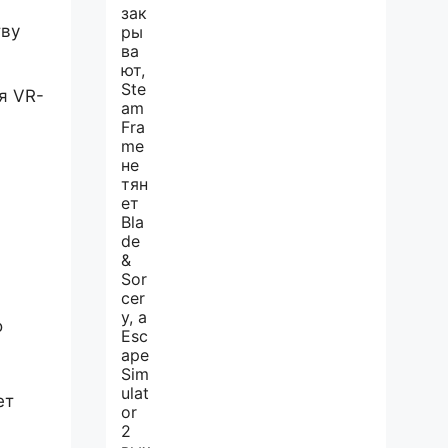
тву
я VR-
о
ет