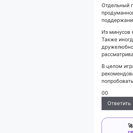
Отдельный п
продуманной
поддержания
Из минусов 
Также иногд
дружелюбно,
рассматрива
В целом игр
рекомендова
попробовать 
Голосуйте
Голосуйте
0
0
-
-
Ответить
палец
палец
вниз.
вверх.

с