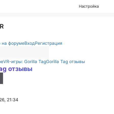
Настройка
R
 на форуме
Вход
Регистрация
ре
VR-игры: Gorilla Tag
Gorilla Tag отзывы
Tag отзывы
s
26, 21:34