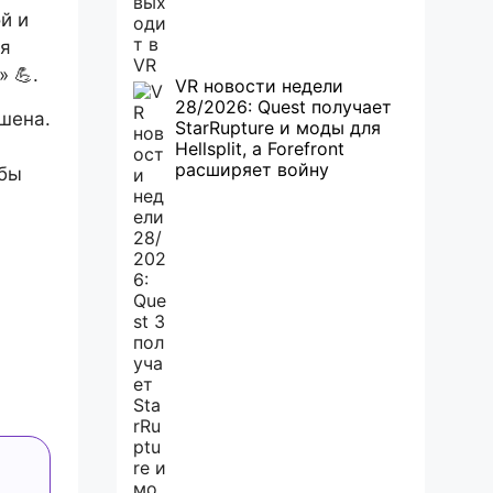
й и
ля
 💪.
VR новости недели
28/2026: Quest получает
шена.
StarRupture и моды для
Hellsplit, а Forefront
расширяет войну
обы