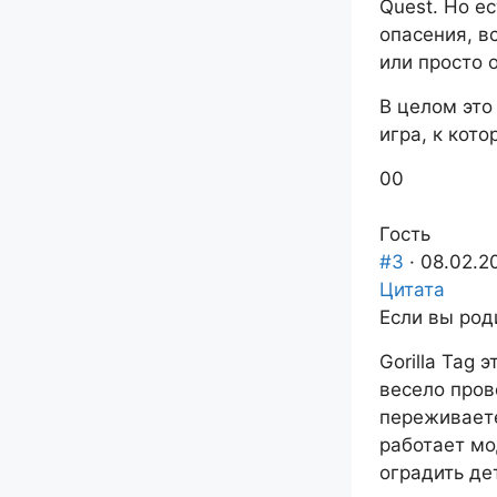
Quest. Но е
опасения, в
или просто 
В целом это
игра, к кот
Голосуйте
Голосуйте
0
0
-
-
палец
палец
Гость
вниз.
вверх.
#3
· 08.02.2
Цитата
Если вы роди
Gorilla Tag 
весело пров
переживаете
работает мо
оградить де