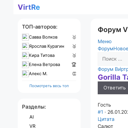
Перейти
VirtRe
к
содержимому
ТОП-авторов:
Форум V
Савва Волков
🥇
Меню
Ярослав Курагин
🥈
Навигация
Форум
Новое
Кира Титова
🥉
Форума
Елена Ветрова
🏆
Форум
Форум Ви́рт
Алекс M.
👏
Gorilla 
breadcrumb
-
Посмотреть весь топ
Ответить
Вы
здесь:
Гость
Разделы:
#1
· 26.01.20
AI
Цитата
VR
Салют