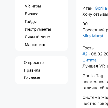
VR-игры
Итак,
Gorilla
Бизнес
Хочу отзыв
Гайды
Голосуйте
Голосуйте
0
0
Инструменты
-
-
Последний р
палец
палец
Mira Murati
.
Личный опыт
вниз.
вверх.
Маркетинг
Гость
#2
· 08.02.2
Цитата
О проекте
Лучшая VR-и
Правила
Gorilla Tag 
Реклама
посмеялся, 
отлично сбл
Система жал
честно гово