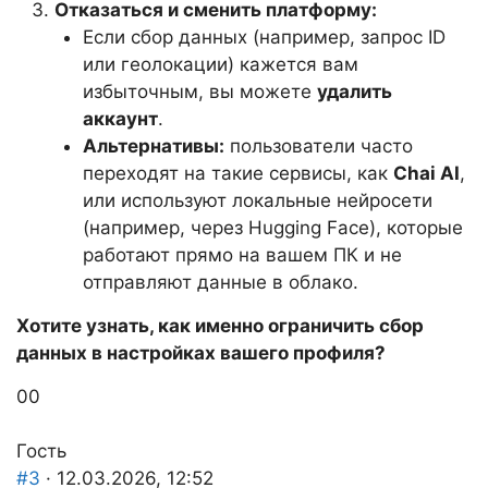
Отказаться и сменить платформу:
Если сбор данных (например, запрос ID
или геолокации) кажется вам
избыточным, вы можете
удалить
аккаунт
.
Альтернативы:
пользователи часто
переходят на такие сервисы, как
Chai AI
,
или используют локальные нейросети
(например, через Hugging Face), которые
работают прямо на вашем ПК и не
отправляют данные в облако.
Хотите узнать, как именно ограничить сбор
данных в настройках вашего профиля?
Голосуйте
Голосуйте
0
0
-
-
палец
палец
Гость
вниз.
вверх.
#3
· 12.03.2026, 12:52