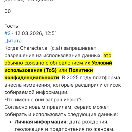
Голосуйте
Голосуйте
0
0
-
-
палец
палец
Гость
вниз.
вверх.
#2
· 12.03.2026, 12:51
Цитата
Когда Character.ai (c.ai) запрашивает
разрешение на использование данных,
это
обычно связано с обновлением их
Условий
использования (ToS)
или
Политики
конфиденциальности
. В 2025 году платформа
внесла изменения, которые расширили список
собираемой информации.
Что именно они запрашивают?
Согласно новым правилам, сервис может
собирать и использовать следующие данные:
Личная информация:
дата рождения,
геолокация и предпочтения по жанрам.