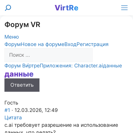
Перейти
VirtRe
Поиск
к
Ме
содержимому
Форум VR
Меню
Навигация
Форум
Новое на форуме
Вход
Регистрация
Форума
Форум
Форум Ви́ртре
Приложения: Character.ai
данные
данные
breadcrumbs
-
Ответить
Вы
здесь:
Гость
#1
· 12.03.2026, 12:49
Цитата
c.ai требовует разрешение на использование
данных, что делать?