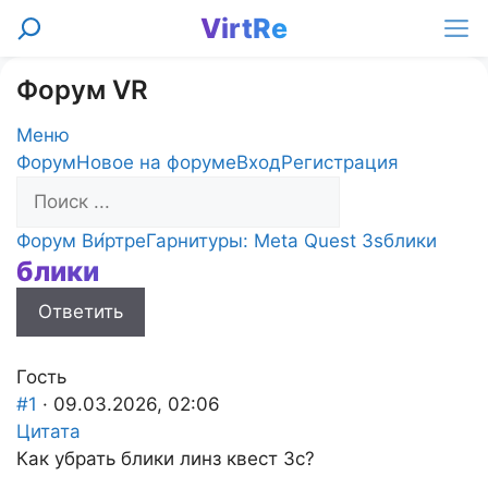
Перейти
VirtRe
Поиск
к
Ме
содержимому
Форум VR
Меню
Навигация
Форум
Новое на форуме
Вход
Регистрация
Форума
Форум
Форум Ви́ртре
Гарнитуры: Meta Quest 3s
блики
блики
breadcrumbs
-
Ответить
Вы
здесь:
Гость
#1
· 09.03.2026, 02:06
Цитата
Как убрать блики линз квест 3с?