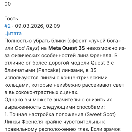
Голосуйте
Голосуйте
0
0
-
-
палец
палец
Гость
вниз.
вверх.
#2
· 09.03.2026, 02:09
Цитата
Полностью убрать блики (эффект «лучей бога»
или
God Rays
) на
Meta Quest 3S
невозможно из-
за физических особенностей линз Френеля. В
отличие от более дорогой модели Quest 3 с
блинчатыми (Pancake) линзами, в 3S
используются линзы с концентрическими
кольцами, которые неизбежно рассеивают свет
в высококонтрастных сценах.
Однако вы можете значительно снизить их
выраженность следующими способами:
1. Точная настройка положения (Sweet Spot)
Линзы Френеля крайне чувствительны к
правильному расположению глаз. Если зрачок