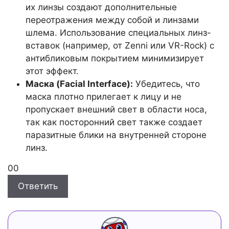
их линзы создают дополнительные
переотражения между собой и линзами
шлема. Использование специальных линз-
вставок (например, от Zenni или VR-Rock) с
антибликовым покрытием минимизирует
этот эффект.
Маска (Facial Interface):
Убедитесь, что
маска плотно прилегает к лицу и не
пропускает внешний свет в области носа,
так как посторонний свет также создает
паразитные блики на внутренней стороне
линз.
Голосуйте
Голосуйте
0
0
-
-
Ответить
палец
палец
вниз.
вверх.