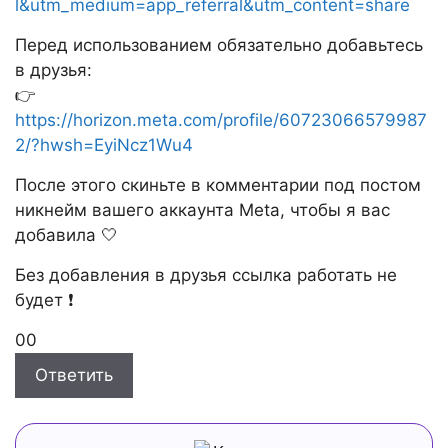
l&utm_medium=app_referral&utm_content=share
Перед использованием обязательно добавьтесь
в друзья:
👉
https://horizon.meta.com/profile/60723066579987
2/?hwsh=EyiNcz1Wu4
После этого скиньте в комментарии под постом
никнейм вашего аккаунта Meta, чтобы я вас
добавила 🤍
Без добавления в друзья ссылка работать не
будет ❗
Голосуйте
Голосуйте
0
0
-
-
Ответить
палец
палец
вниз.
вверх.