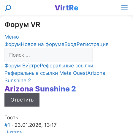
Перейти
VirtRe
Поиск
к
Ме
содержимому
Форум VR
Меню
Навигация
Форум
Новое на форуме
Вход
Регистрация
Форума
Форум
Форум Ви́ртре
Реферальные ссылки:
breadcrumbs
Реферальные ссылки Meta Quest
Arizona
-
Sunshine 2
Arizona Sunshine 2
Вы
здесь:
Ответить
Гость
#1
· 23.01.2026, 13:17
Цитата