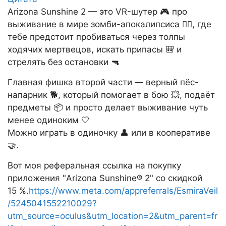
Arizona Sunshine 2 — это VR-шутер 🎮 про
выживание в мире зомби-апокалипсиса 🧟‍♂️, где
тебе предстоит пробиваться через толпы
ходячих мертвецов, искать припасы 🎒 и
стрелять без остановки 🔫
Главная фишка второй части — верный пёс-
напарник 🐕, который помогает в бою 💥, подаёт
предметы 📦 и просто делает выживание чуть
менее одиноким 🤍
Можно играть в одиночку 👤 или в кооперативе
🤝.
Вот моя реферальная ссылка на покупку
приложения "Arizona Sunshine® 2" со скидкой
15 %.
https://www.meta.com/appreferrals/EsmiraVeil
/5245041552210029?
utm_source=oculus&utm_location=2&utm_parent=fr