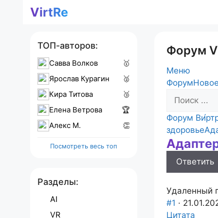
Перейти
VirtRe
к
содержимому
ТОП-авторов:
Форум V
Савва Волков
🥇
Меню
Ярослав Курагин
🥈
Навигация
Форум
Новое
Кира Титова
🥉
Форума
Елена Ветрова
🏆
Форум
Форум Ви́рт
Алекс M.
👏
breadcrumb
здоровье
Ад
Адапте
-
Посмотреть весь топ
Вы
Ответить
здесь:
Разделы:
Удаленный 
AI
#1
· 21.01.20
VR
Цитата