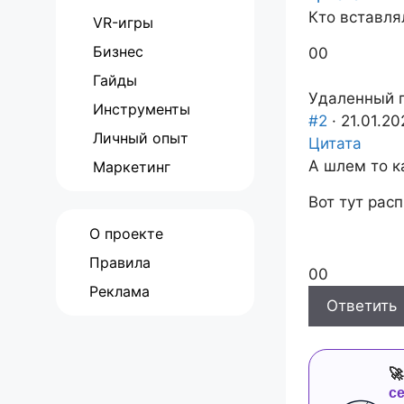
Кто вставля
VR-игры
Бизнес
Голосуйте
Голосуйте
0
0
-
-
Гайды
палец
палец
Удаленный 
Инструменты
вниз.
вверх.
#2
· 21.01.20
Личный опыт
Цитата
А шлем то к
Маркетинг
Вот тут рас
О проекте
Правила
Голосуйте
Голосуйте
0
0
Реклама
-
-
Ответить
палец
палец
вниз.
вверх.

с