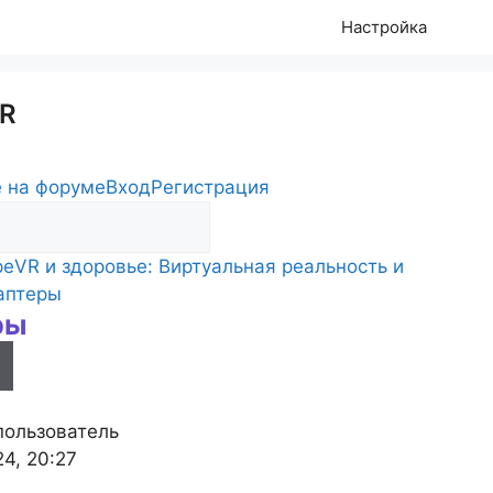
Настройка
R
 на форуме
Вход
Регистрация
ре
VR и здоровье: Виртуальная реальность и
s
аптеры
ры
пользователь
24, 20:27