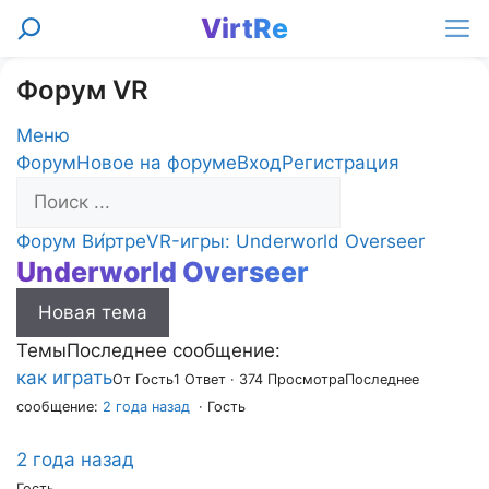
Перейти
VirtRe
Поиск
к
Ме
содержимому
Форум VR
Меню
Навигация
Форум
Новое на форуме
Вход
Регистрация
Форума
Форум
Форум Ви́ртре
VR-игры: Underworld Overseer
Underworld Overseer
breadcrumbs
-
Новая тема
Вы
здесь:
Темы
Последнее сообщение:
как играть
От Гость
1 Ответ · 374 Просмотра
Последнее
сообщение:
2 года назад
· Гость
2 года назад
Гость