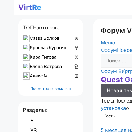
Перейти
VirtRe
к
содержимому
ТОП-авторов:
Форум V
Савва Волков
🥇
Меню
Ярослав Курагин
🥈
Навигация
Форум
Новое
Кира Титова
🥉
Форума
Елена Ветрова
🏆
Форум
Форум Ви́рт
Алекс M.
👏
Quest G
breadcrumb
-
Посмотреть весь топ
Новая те
Вы
здесь:
Темы
Послед
установка
От
Разделы:
· Гость
AI
VR
5 месяцев н