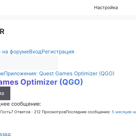
Настройка
R
 на форуме
Вход
Регистрация
ре
Приложения: Quest Games Optimizer (QGO)
ames Optimizer (QGO)
s
ма
нее сообщение:
 Гость
7 Ответов · 212 Просмотров
Последнее сообщение:
5 месяцев н
азад