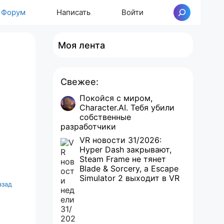
Форум
Написать
Войти
Поиск
Моя лента
Свежее:
Покойся с миром,
Character.AI. Тебя убили
собственные
разработчики
VR новости 31/2026:
Hyper Dash закрывают,
Steam Frame не тянет
Blade & Sorcery, а Escape
Simulator 2 выходит в VR
азад