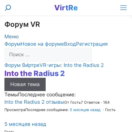
Перейти
VirtRe
Поиск
к
Ме
содержимому
Форум VR
Меню
Навигация
Форум
Новое на форуме
Вход
Регистрация
Форума
Форум
Форум Ви́ртре
VR-игры: Into the Radius 2
Into the Radius 2
breadcrumbs
-
Новая тема
Вы
здесь:
Темы
Последнее сообщение:
Into the Radius 2 отзывы
От Гость
7 Ответов · 164
Просмотра
Последнее сообщение:
5 месяцев назад
· Гость
5 месяцев назад
Гость