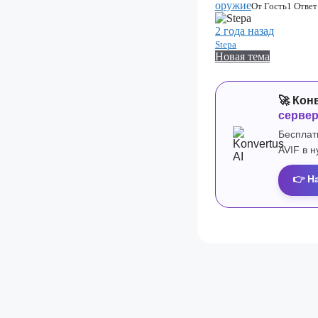
оружие
От Гость
1 Ответ
2 года назад
Stepa
Новая тема
🚀 Кон
серве
Бесплат
AVIF в 
👉 Н