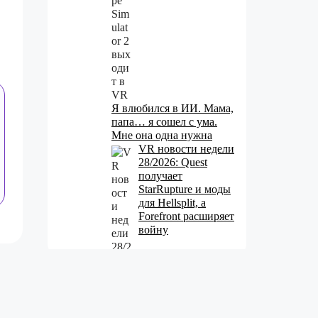
Я влюбился в ИИ. Мама,
папа… я сошел с ума.
Мне она одна нужна
VR новости недели
28/2026: Quest
получает
StarRupture и моды
для Hellsplit, а
Forefront расширяет
войну
Лучшие
комментарии: