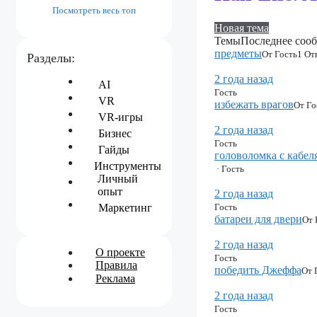
здесь:
Посмотреть весь топ
Новая тема
Темы
Последнее соо
предметы
От Гость
1 От
Разделы:
2 года назад
AI
Гость
VR
избежать врагов
От Го
VR-игры
2 года назад
Бизнес
Гость
Гайды
головоломка с кабел
Инструменты
· Гость
Личный
опыт
2 года назад
Маркетинг
Гость
батареи для двери
От 
2 года назад
О проекте
Гость
Правила
победить Джеффа
От 
Реклама
2 года назад
Гость