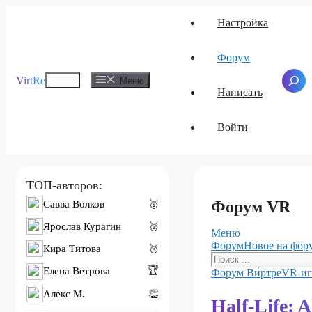
Перейти
Настройка
к
содержимому
Форум
Меню
VirtRe
Поиск
Меню
Написать
Войти
ТОП-авторов:
Форум VR
Савва Волков
🥇
Ярослав Курагин
🥈
Меню
Навигация
Форум
Новое на фор
Кира Титова
🥉
Форума
🏆
Елена Ветрова
Форум
Форум Ви́ртре
VR-игр
breadcrumbs
Алекс M.
👏
-
Half-Life: A
Вы