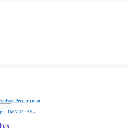
уме
Вход
Регистрация
ы: Half-Life: Alyx
lyx