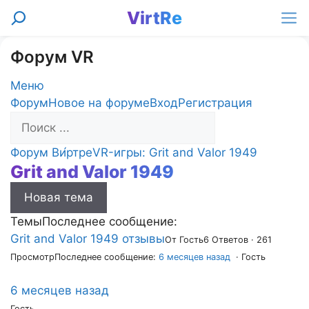
Перейти
VirtRe
Поиск
к
Ме
содержимому
Форум VR
Меню
Навигация
Форум
Новое на форуме
Вход
Регистрация
Форума
Форум
Форум Ви́ртре
VR-игры: Grit and Valor 1949
Grit and Valor 1949
breadcrumbs
-
Новая тема
Вы
здесь:
Темы
Последнее сообщение:
Grit and Valor 1949 отзывы
От Гость
6 Ответов · 261
Просмотр
Последнее сообщение:
6 месяцев назад
· Гость
6 месяцев назад
Гость