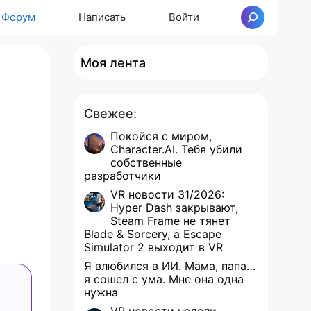
Форум
Написать
Войти
Поиск
Моя лента
Свежее:
Покойся с миром,
Character.AI. Тебя убили
собственные
разработчики
VR новости 31/2026:
Hyper Dash закрывают,
Steam Frame не тянет
Blade & Sorcery, а Escape
Simulator 2 выходит в VR
Я влюбился в ИИ. Мама, папа…
я сошел с ума. Мне она одна
нужна