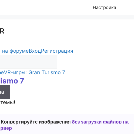
Настройка
R
 на форуме
Вход
Регистрация
ре
VR-игры: Gran Turismo 7
rismo 7
s
ма
 темы!
 Конвертируйте изображения
без загрузки файлов на
ервер