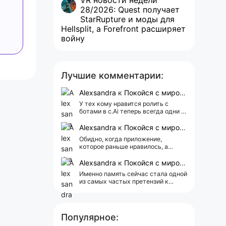
VR новости недели
28/2026: Quest получает
StarRupture и моды для
Hellsplit, а Forefront расширяет
войну
Лучшие комментарии:
Alexsandra
к
Покойся с миром, Character.AI. Тебя убили собственные разработчики
У тех кому нравится ролить с
ботами в c.Ai теперь всегда одни и
те же мысли АААААА 😁 ХВАТИТ 🤯
😖😵‍💫
Alexsandra
к
Покойся с миром, Character.AI. Тебя убили собственные разработчики
Обидно, когда приложение,
которое раньше нравилось, а
сейчас всплывает одна реклама 😢
Alexsandra
к
Покойся с миром, Character.AI. Тебя убили собственные разработчики
Именно память сейчас стала одной
из самых частых претензий к
Character.AI. Очень хочется верить,
что её всё-таки улучшат, потому
что…
Популярное: