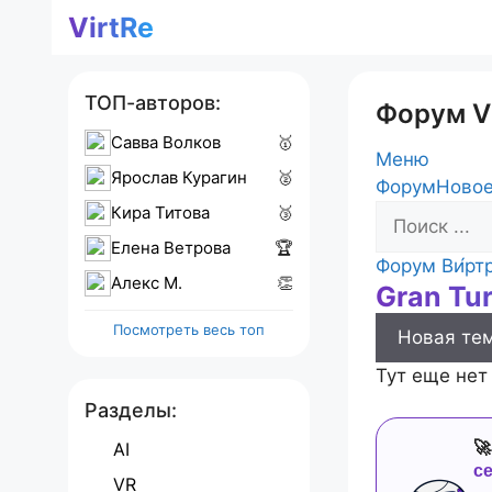
Перейти
VirtRe
к
содержимому
ТОП-авторов:
Форум V
Савва Волков
🥇
Меню
Ярослав Курагин
🥈
Навигация
Форум
Новое
Кира Титова
🥉
Форума
Елена Ветрова
🏆
Форум
Форум Ви́рт
Алекс M.
👏
Gran Tu
breadcrumb
-
Посмотреть весь топ
Новая те
Вы
здесь:
Тут еще нет
Разделы:
AI

с
VR