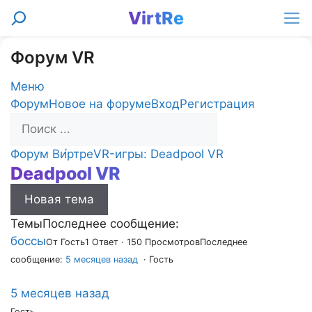
Перейти
VirtRe
Поиск
к
Ме
содержимому
Форум VR
Меню
Навигация
Форум
Новое на форуме
Вход
Регистрация
Форума
Форум
Форум Ви́ртре
VR-игры: Deadpool VR
Deadpool VR
breadcrumbs
-
Новая тема
Вы
здесь:
Темы
Последнее сообщение:
боссы
От Гость
1 Ответ · 150 Просмотров
Последнее
сообщение:
5 месяцев назад
· Гость
5 месяцев назад
Гость