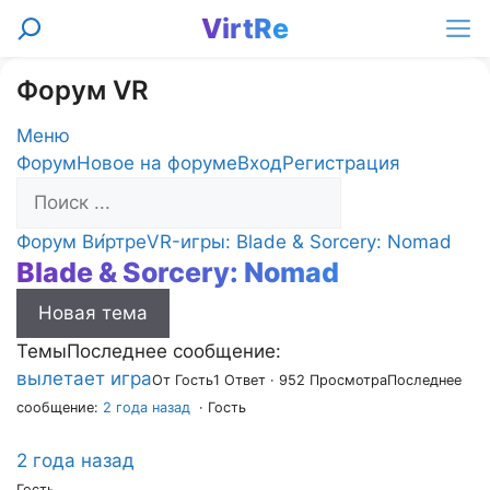
Перейти
VirtRe
Поиск
к
Ме
содержимому
Форум VR
Меню
Навигация
Форум
Новое на форуме
Вход
Регистрация
Форума
Форум
Форум Ви́ртре
VR-игры: Blade & Sorcery: Nomad
Blade & Sorcery: Nomad
breadcrumbs
-
Новая тема
Вы
здесь:
Темы
Последнее сообщение:
вылетает игра
От Гость
1 Ответ · 952 Просмотра
Последнее
сообщение:
2 года назад
· Гость
2 года назад
Гость