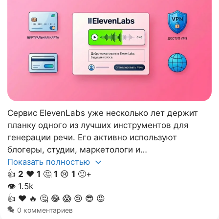
Сервис ElevenLabs уже несколько лет держит
планку одного из лучших инструментов для
генерации речи. Его активно используют
блогеры, студии, маркетологи и…
Показать полностью
👍
2
❤️
1
🤔
1
😢
1
🙂+
👁
1.5k
👍
❤️
🔥
🤔
😂
😱
😢
😎
😡
0 комментариев