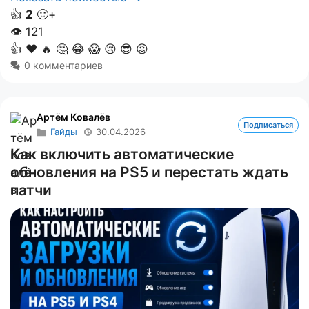
👍
2
🙂+
👁
121
👍
❤️
🔥
🤔
😂
😱
😢
😎
😡
0 комментариев
Артём Ковалёв
Подписаться
Гайды
30.04.2026
Как включить автоматические
обновления на PS5 и перестать ждать
патчи