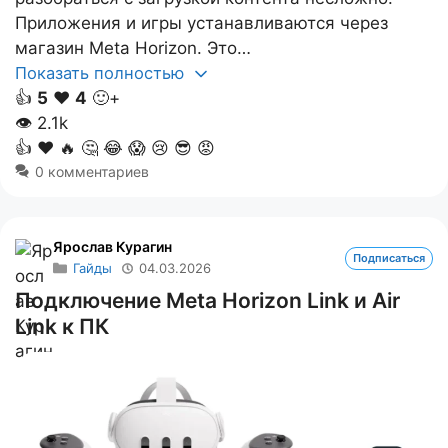
Приложения и игры устанавливаются через
магазин Meta Horizon. Это…
Показать полностью
👍
5
❤️
4
🙂+
👁
2.1k
👍
❤️
🔥
🤔
😂
😱
😢
😎
😡
0 комментариев
Ярослав Курагин
Подписаться
Гайды
04.03.2026
Подключение Meta Horizon Link и Air
Link к ПК