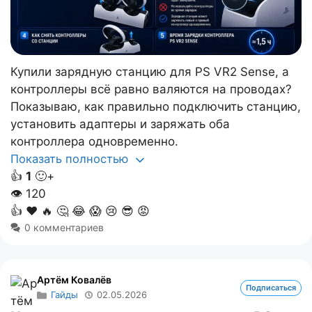
Купили зарядную станцию для PS VR2 Sense, а
контроллеры всё равно валяются на проводах?
Показываю, как правильно подключить станцию,
установить адаптеры и заряжать оба
контроллера одновременно.
Показать полностью
👍
1
🙂+
👁
120
👍
❤️
🔥
🤔
😂
😱
😢
😎
😡
0 комментариев
Артём Ковалёв
Подписаться
Гайды
02.05.2026