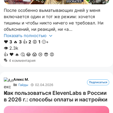
После особенно выматывающих дней у меня
включается один и тот же режим: хочется
тишины и чтобы никто ничего не требовал. Ни
объяснений, ни реакций, ни «а…
Показать полностью
❤️
3
🔥
3
👍
2
😡
1
🙂+
👁
2.3k
👍
❤️
🔥
🤔
😂
😱
😢
😎
😡
4 комментария
Алекс M.
Подписаться
Гайды
02.04.2026
Как пользоваться ElevenLabs в России
в 2026 г.: способы оплаты и настройки