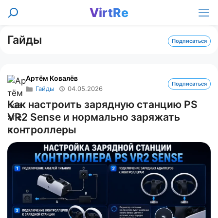
Перейти
VirtRe
Поиск
к
Ме
содержимому
Гайды
Подписаться
Артём Ковалёв
Подписаться
Гайды
04.05.2026
Как настроить зарядную станцию PS
VR2 Sense и нормально заряжать
контроллеры