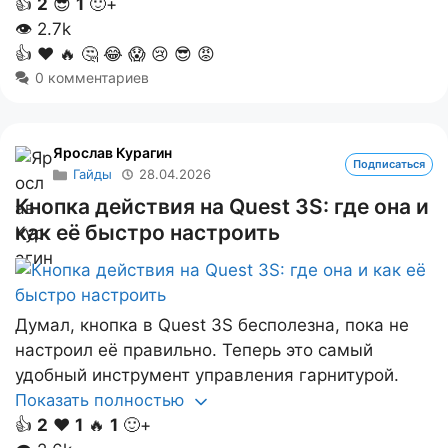
👍
2
😎
1
🙂+
👁
2.7k
👍
❤️
🔥
🤔
😂
😱
😢
😎
😡
0 комментариев
Ярослав Курагин
Подписаться
Гайды
28.04.2026
Кнопка действия на Quest 3S: где она и
как её быстро настроить
Думал, кнопка в Quest 3S бесполезна, пока не
настроил её правильно. Теперь это самый
удобный инструмент управления гарнитурой.
Показать полностью
👍
2
❤️
1
🔥
1
🙂+