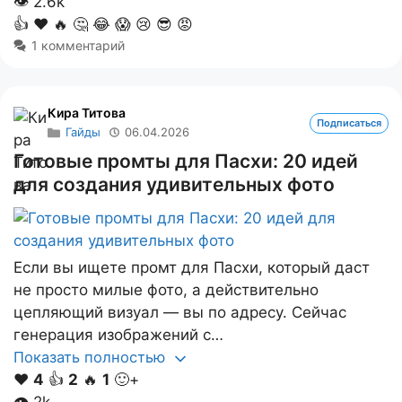
👁
2.6k
👍
❤️
🔥
🤔
😂
😱
😢
😎
😡
1 комментарий
Кира Титова
Подписаться
Гайды
06.04.2026
Готовые промты для Пасхи: 20 идей
для создания удивительных фото
Если вы ищете промт для Пасхи, который даст
не просто милые фото, а действительно
цепляющий визуал — вы по адресу. Сейчас
генерация изображений с…
Показать полностью
❤️
4
👍
2
🔥
1
🙂+