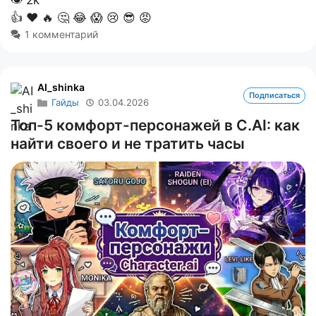
👁
2k
👍
❤️
🔥
🤔
😂
😱
😢
😎
😡
1 комментарий
AI_shinka
Подписаться
Гайды
03.04.2026
Топ-5 комфорт-персонажей в C.AI: как
найти своего и не тратить часы