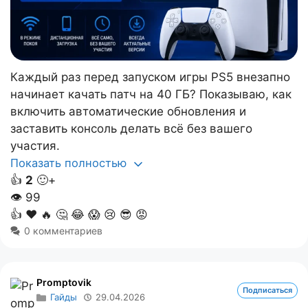
Каждый раз перед запуском игры PS5 внезапно
начинает качать патч на 40 ГБ? Показываю, как
включить автоматические обновления и
заставить консоль делать всё без вашего
участия.
Показать полностью
👍
2
🙂+
👁
99
👍
❤️
🔥
🤔
😂
😱
😢
😎
😡
0 комментариев
Promptovik
Подписаться
Гайды
29.04.2026