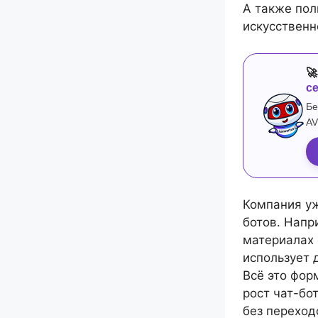
А также пол
искусственн

с
Бе
AV
Компания у
ботов. Напр
материалах 
использует 
Всё это фор
рост чат-бо
без переход