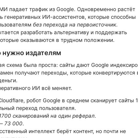
МИ падает трафик из Google. Одновременно растёт
ь генеративных ИИ-ассистентов, которые способны
ользователям
без перехода на первоисточник
.
пытается разработать альтернативу и поддержать
которые оказываются в трудном положении.
о нужно издателям
я схема была проста: сайты дают Google индексиро
взамен получают переходы, которые конвертируются 
еньги.
неративного ИИ всё меняет.
loudflare, робот Google в среднем сканирует сайты 1
льный переход пользователя.
1700 сканирований на один реферал
.
 —
73 000
.
усственный интеллект берёт контент, но почти не