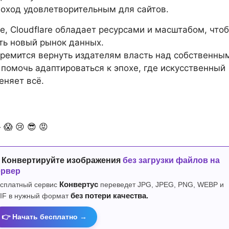
доход удовлетворительным для сайтов.
е, Cloudflare обладает ресурсами и масштабом, что
ть новый рынок данных.
ремится вернуть издателям власть над собственны
 помочь адаптироваться к эпохе, где искусственный
еняет всё.

😱
😢
😎
😡
 Конвертируйте изображения
без загрузки файлов на
ервер
сплатный сервис
Конвертус
переведет JPG, JPEG, PNG, WEBP и
IF в нужный формат
без потери качества.
👉 Начать бесплатно →