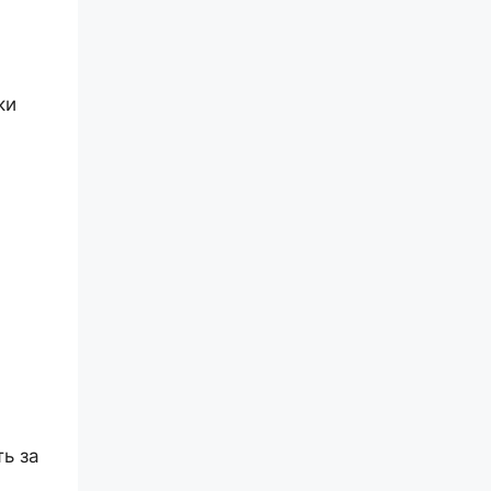
ки
ть за