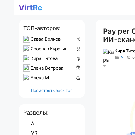
Перейти
VirtRe
к
содержимому
ТОП-авторов:
Pay per 
ИИ-скан
Савва Волков
🥇
Ярослав Курагин
🥈
Кира Тит
AI
0
Кира Титова
🥉
Елена Ветрова
🏆
Алекс M.
👏
Посмотреть весь топ
Разделы:
AI
VR