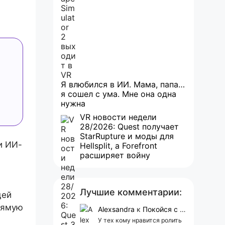
Я влюбился в ИИ. Мама, папа…
я сошел с ума. Мне она одна
нужна
VR новости недели
28/2026: Quest получает
StarRupture и моды для
и ИИ-
Hellsplit, а Forefront
расширяет войну
Лучшие комментарии:
щей
рямую
Alexsandra
к
Покойся с миром, Character.AI. Тебя убили собственные разработчики
У тех кому нравится ролить