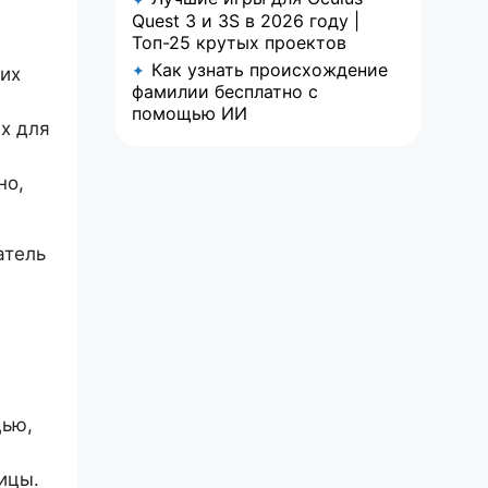
Quest 3 и 3S в 2026 году |
Топ-25 крутых проектов
Как узнать происхождение
✦
ких
фамилии бесплатно с
помощью ИИ
х для
но,
атель
щью,
ицы.