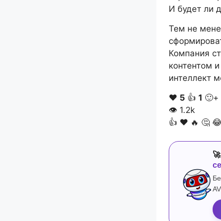
И будет ли 
Тем не мене
сформирова
Компания ст
контентом и
интеллект м
❤️
5
👍
1
🙂+
👁
1.2k
👍
❤️
🔥
🤔


с
Бе
AV