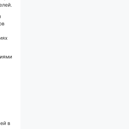
елей.
и
ов
иях
тиями
ей в