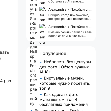
с ботами в c.Ai теперь
всегда одни и те же мысли
АААААА 😁 ХВАТИТ 🤯😖😵‍💫
Alexsandra
к
Покойся с миром, Character.AI. Тебя убили собственные разработчики
Обидно, когда приложение,
которое раньше нравилось, а
сейчас всплывает одна
реклама 😢
Alexsandra
к
Покойся с миром, Character.AI. Тебя убили собственные разработчики
Именно память сейчас стала
одной из самых частых
претензий к Character.AI.
Очень хочется верить, что её
всё-таки улучшат, потому
что…
вать
Популярное:
в
Нейросеть без цензуры
✦
для фото | Обзор лучших
AI 18+
Виртуальные музеи,
✦
4 раз
которые нужно посетить:
топ 9
Как сделать фото
✦
мультяшным: топ 4
бесплатных приложения
Лучшие игры для Oculus
✦