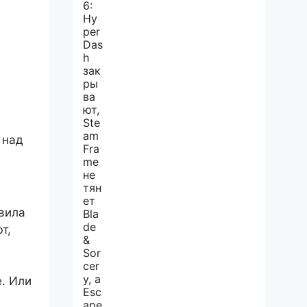
 над
авила
т,
. Или