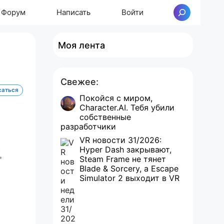
Форум
Написать
Войти
Поиск
Моя лента
Свежее:
саться
Покойся с миром,
Character.AI. Тебя убили
собственные
разработчики
VR новости 31/2026:
Hyper Dash закрывают,
Steam Frame не тянет
Blade & Sorcery, а Escape
Simulator 2 выходит в VR