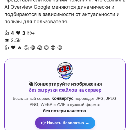
AI Overview Google меняются динамически и
подбираются в зависимости от актуальности и
пользы для пользователя.
👍
4
❤️
3
🙂+
👁
2.5k
👍
❤️
🔥
🤔
😂
😱
😢
😎
😡
🚀 Конвертируйте изображения
без загрузки файлов на сервер
Бесплатный сервис
Конвертус
переведет JPG, JPEG,
PNG, WEBP и AVIF в нужный формат
без потери качества.
👉 Начать бесплатно →