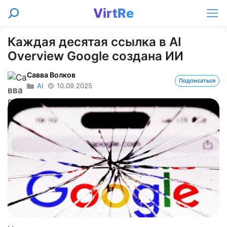
Перейти
VirtRe
Поиск
к
Ме
содержимому
Каждая десятая ссылка в AI
Overview Google создана ИИ
Савва Волков
Подписаться
AI
10.09.2025