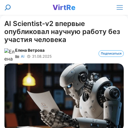
Перейти
VirtRe
Поиск
к
Ме
содержимому
AI Scientist-v2 впервые
опубликовал научную работу без
участия человека
Елена Ветрова
Подписаться
AI
31.08.2025