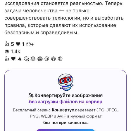
исследования становятся реальностью. Теперь
задача человечества — не только
совершенствовать технологии, но и выработать
правила, которые сделают их использование
безопасным и справедливым.
👍
5
❤️
1
🙂+
👁
1.4k
👍
❤️
🔥
🤔
😂
😱
😢
😎
😡
🚀 Конвертируйте изображения
без загрузки файлов на сервер
Бесплатный сервис
Конвертус
переведет JPG, JPEG,
PNG, WEBP и AVIF в нужный формат
без потери качества.