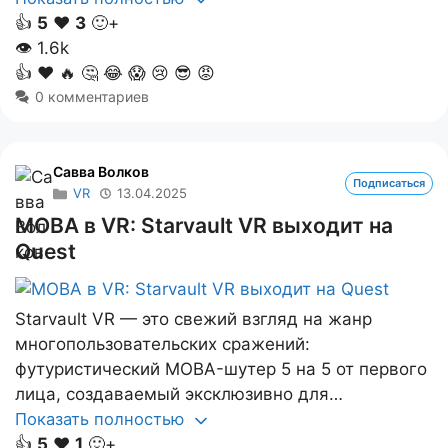
👍
5
❤️
3
🙂+
👁
1.6k
👍
❤️
🔥
🤔
😂
😱
😢
😎
😡
0 комментариев
Савва Волков
Подписаться
VR
13.04.2025
MOBA в VR: Starvault VR выходит на
Quest
Starvault VR — это свежий взгляд на жанр
многопользовательских сражений:
футуристический MOBA-шутер 5 на 5 от первого
лица, создаваемый эксклюзивно для…
Показать полностью
👍
5
❤️
1
🙂+