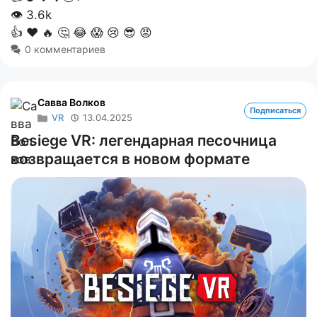
👁
3.6k
👍
❤️
🔥
🤔
😂
😱
😢
😎
😡
0 комментариев
Савва Волков
Подписаться
VR
13.04.2025
Besiege VR: легендарная песочница
возвращается в новом формате