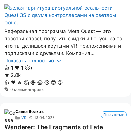
Реферальная программа Meta Quest — это
простой способ получить скидки и бонусы за то,
что ты делишься крутыми VR-приложениями и
подписками с друзьями. Компания…
Показать полностью
👍
1
❤️
1
🙂+
👁
2.8k
👍
❤️
🔥
🤔
😂
😱
😢
😎
😡
0 комментариев
Савва Волков
Подписаться
VR
13.04.2025
Wanderer: The Fragments of Fate