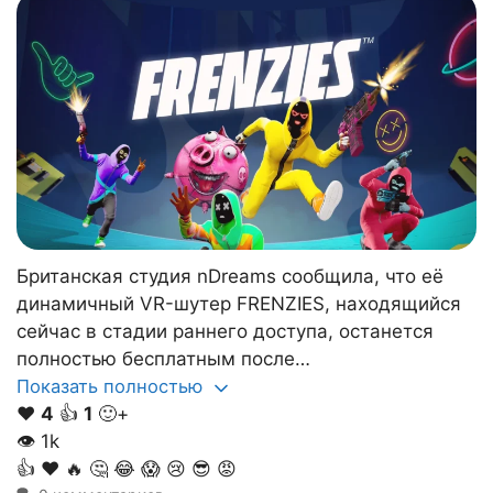
Британская студия nDreams сообщила, что её
динамичный VR-шутер FRENZIES, находящийся
сейчас в стадии раннего доступа, останется
полностью бесплатным после…
Показать полностью
❤️
4
👍
1
🙂+
👁
1k
👍
❤️
🔥
🤔
😂
😱
😢
😎
😡