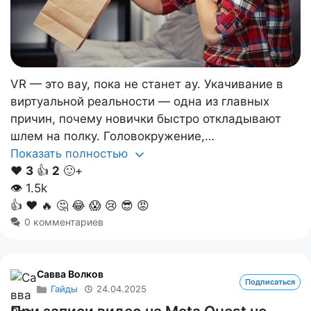
VR — это вау, пока не станет ау. Укачивание в
виртуальной реальности — одна из главных
причин, почему новички быстро откладывают
шлем на полку. Головокружение,…
Показать полностью
❤️
3
👍
2
🙂+
👁
1.5k
👍
❤️
🔥
🤔
😂
😱
😢
😎
😡
0 комментариев
Савва Волков
Подписаться
Гайды
24.04.2025