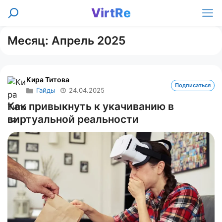
Перейти
VirtRe
Поиск
к
Ме
содержимому
Месяц:
Апрель 2025
Кира Титова
Подписаться
Гайды
24.04.2025
Как привыкнуть к укачиванию в
виртуальной реальности