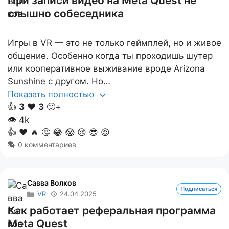
При записи видео на Meta Quest не
слышно собеседника
Игры в VR — это не только геймплей, но и живое
общение. Особенно когда ты проходишь шутер
или кооперативное выживание вроде Arizona
Sunshine с другом. Но…
Показать полностью
👍
3
❤️
3
🙂+
👁
4k
👍
❤️
🔥
🤔
😂
😱
😢
😎
😡
0 комментариев
Савва Волков
Подписаться
VR
24.04.2025
Как работает реферальная программа
Meta Quest