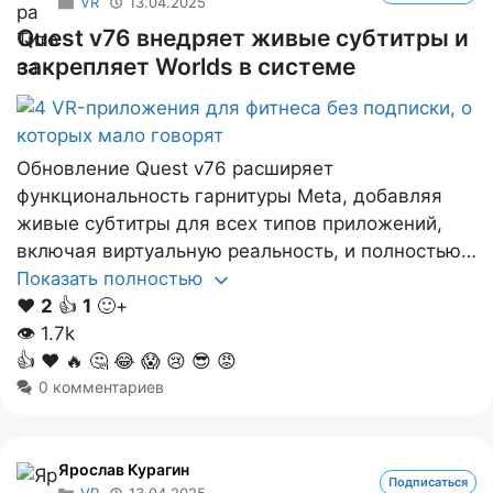
VR
13.04.2025
Quest v76 внедряет живые субтитры и
закрепляет Worlds в системе
Обновление Quest v76 расширяет
функциональность гарнитуры Meta, добавляя
живые субтитры для всех типов приложений,
включая виртуальную реальность, и полностью…
Показать полностью
❤️
2
👍
1
🙂+
👁
1.7k
👍
❤️
🔥
🤔
😂
😱
😢
😎
😡
0 комментариев
Ярослав Курагин
Подписаться