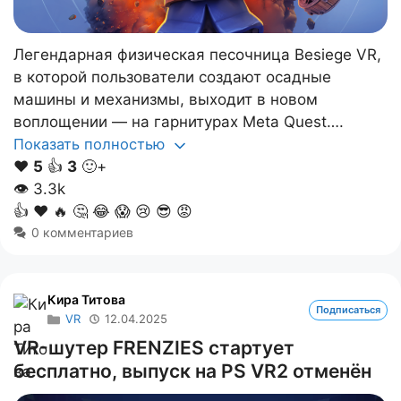
Легендарная физическая песочница Besiege VR,
в которой пользователи создают осадные
машины и механизмы, выходит в новом
воплощении — на гарнитурах Meta Quest….
Показать полностью
❤️
5
👍
3
🙂+
👁
3.3k
👍
❤️
🔥
🤔
😂
😱
😢
😎
😡
0 комментариев
Кира Титова
Подписаться
VR
12.04.2025
VR-шутер FRENZIES стартует
бесплатно, выпуск на PS VR2 отменён