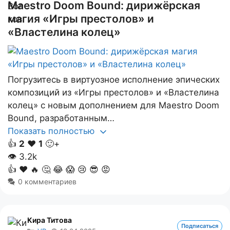
Maestro Doom Bound: дирижёрская
магия «Игры престолов» и
«Властелина колец»
Погрузитесь в виртуозное исполнение эпических
композиций из «Игры престолов» и «Властелина
колец» с новым дополнением для Maestro Doom
Bound, разработанным…
Показать полностью
👍
2
❤️
1
🙂+
👁
3.2k
👍
❤️
🔥
🤔
😂
😱
😢
😎
😡
0 комментариев
Кира Титова
Подписаться