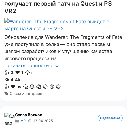
получает первый патч на Quest и PS
VR2
Обновление для Wanderer: The Fragments of Fate
уже поступило в релиз — оно стало первым
шагом разработчиков к улучшению качества
игрового процесса на…
Показать полностью
👍
3
❤️
1
🙂+
👁
4.4k
👍
❤️
🔥
🤔
😂
😱
😢
😎
😡
0 комментариев
Савва Волков
Подписаться
VR
13.04.2025