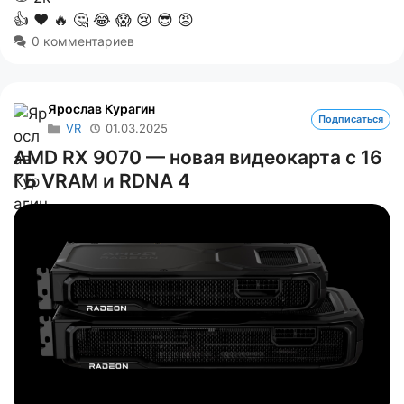
👍
❤️
🔥
🤔
😂
😱
😢
😎
😡
0 комментариев
Ярослав Курагин
Подписаться
VR
01.03.2025
AMD RX 9070 — новая видеокарта с 16
ГБ VRAM и RDNA 4