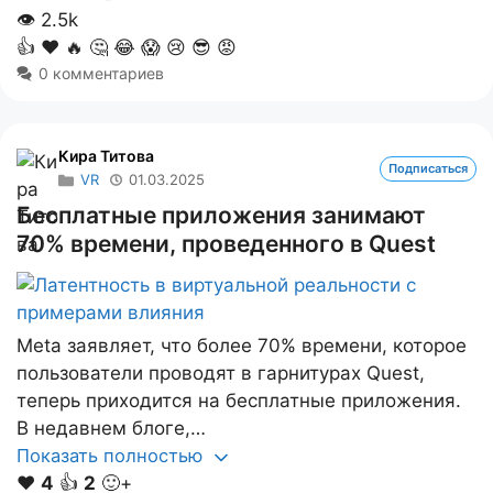
👁
2.5k
👍
❤️
🔥
🤔
😂
😱
😢
😎
😡
0 комментариев
Кира Титова
Подписаться
VR
01.03.2025
Бесплатные приложения занимают
70% времени, проведенного в Quest
Meta заявляет, что более 70% времени, которое
пользователи проводят в гарнитурах Quest,
теперь приходится на бесплатные приложения.
В недавнем блоге,…
Показать полностью
❤️
4
👍
2
🙂+