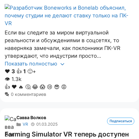
Если вы следите за миром виртуальной
реальности и обсуждениями в соцсетях, то
наверняка замечали, как поклонники ПК-VR
утверждают, что индустрии просто…
Показать полностью
❤️
3
👍
1
🙂+
👁
1.3k
👍
❤️
🔥
🤔
😂
😱
😢
😎
😡
0 комментариев
Савва Волков
Подписаться
VR
01.03.2025
Farming Simulator VR теперь доступен