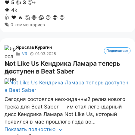
❤️
5
👍
3
🙂+
👁
4k
👍
❤️
🔥
🤔
😂
😱
😢
😎
😡
0 комментариев
Ярослав Курагин
Подписаться
VR
01.03.2025
Not Like Us Кендрика Ламара теперь
доступен в Beat Saber
Сегодня состоялся неожиданный релиз нового
трека для Beat Saber — им стал легендарный
дисс Кендрика Ламара Not Like Us, который
появился в мае прошлого года во…
Показать полностью