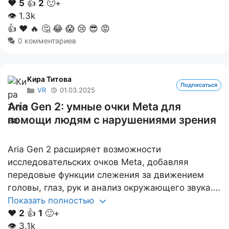
❤️
5
👍
2
🙂+
👁
1.3k
👍
❤️
🔥
🤔
😂
😱
😢
😎
😡
0 комментариев
Кира Титова
Подписаться
VR
01.03.2025
Aria Gen 2: умные очки Meta для
помощи людям с нарушениями зрения
Aria Gen 2 расширяет возможности
исследовательских очков Meta, добавляя
передовые функции слежения за движением
головы, глаз, рук и анализ окружающего звука….
Показать полностью
❤️
2
👍
1
🙂+
👁
3.1k