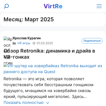
Перейти
VirtRe
Поиск
к
Ме
содержимому
Месяц:
Март 2025
Ярослав Курагин
Подписаться
VR-игры
01.03.2025
Обзор Retronika: динамика и драйв в
VR-гонках
Retronika — это игра, которая позволяет
почувствовать себя бесстрашным гонщиком
будущего, мчащимся на ховербайке сквозь
яркий, пульсирующий мегаполис. Здесь…
Показать полностью