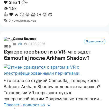
❤️
3
👍
1
🙂+
👁
1.5k
👍
❤️
🔥
🤔
😂
😱
😢
😎
😡
0 комментариев
Савва Волков
Подписаться
VR
01.03.2025
Суперспособности в VR: что ждет
Camouflaj после Arkham Shadow?
Что стало со студией Camouflaj, теперь, когда
Batman: Arkham Shadow полностью завершен?
Технологии VR открывают путь к
суперспособностям Современные технологии…
Показать полностью