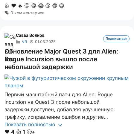
👍
❤️
🔥
🤔
😂
😱
😢
😎
😡
0 комментариев
Савва Волков
Подписаться
VR
01.03.2025
Обновление Major Quest 3 для Alien:
Rogue Incursion вышло после
небольшой задержки
Первый масштабный патч для Alien: Rogue
Incursion на Quest 3 после небольшой
задержки доступен, добавляя улучшенную
графику, исправление ошибок и другие…
Показать полностью
❤️
4
👍
1
🙂+