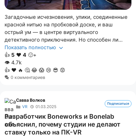
Загадочные исчезновения, улики, соединенные
красной нитью на пробковой доске, и ваш
острый ум — в центре виртуального
детективного приключения. Но способен ли…
Показать полностью
👍
5
❤️
4
🙂+
👁
4.7k
👍
❤️
🔥
🤔
😂
😱
😢
😎
😡
0 комментариев
Савва Волков
Подписаться
VR
01.03.2025
Разработчик Boneworks и Bonelab
объяснил, почему студии не делают
ставку только на ПК-VR