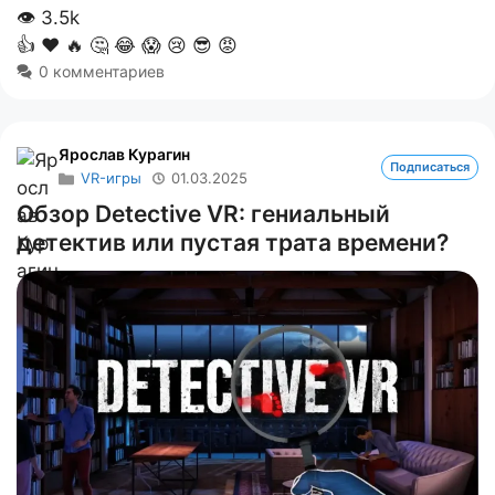
👁
3.5k
👍
❤️
🔥
🤔
😂
😱
😢
😎
😡
0 комментариев
Ярослав Курагин
Подписаться
VR-игры
01.03.2025
Обзор Detective VR: гениальный
детектив или пустая трата времени?