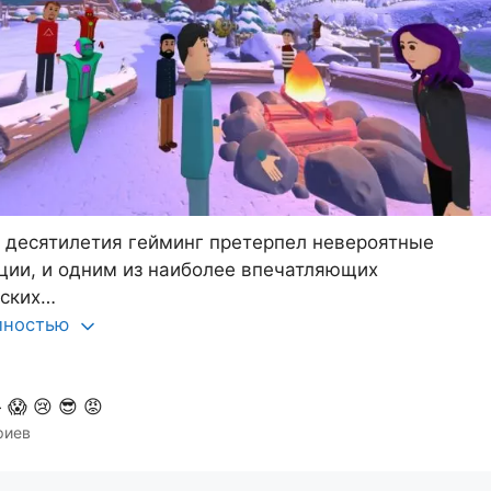
 десятилетия гейминг претерпел невероятные
ии, и одним из наиболее впечатляющих
еских…
олностью

😱
😢
😎
😡
риев