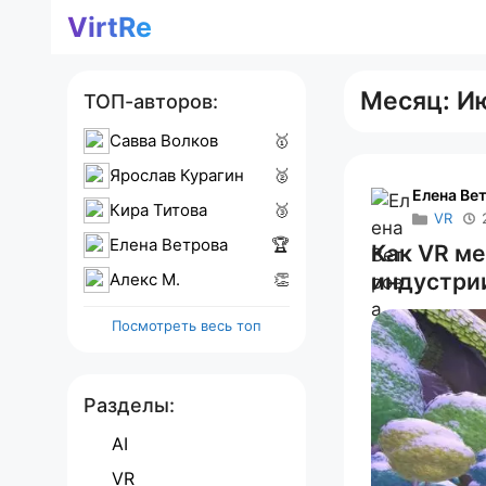
Перейти
VirtRe
к
содержимому
Месяц:
И
ТОП-авторов:
Савва Волков
🥇
Ярослав Курагин
🥈
Елена Ве
Кира Титова
🥉
VR
Елена Ветрова
🏆
Как VR м
индустри
Алекс M.
👏
Посмотреть весь топ
Разделы:
AI
VR