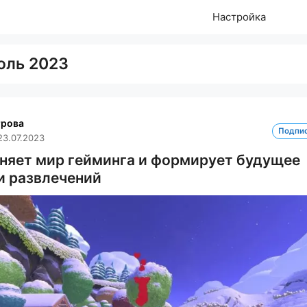
Настройка
юль 2023
трова
Подпи
23.07.2023
еняет мир гейминга и формирует будущее
и развлечений