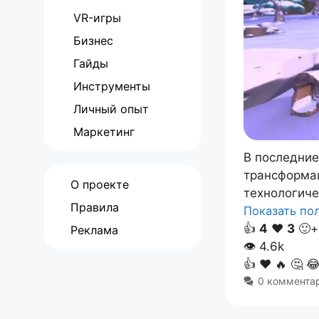
VR-игры
Бизнес
Гайды
Инструменты
Личный опыт
Маркетинг
В последние
трансформац
О проекте
технологич
Правила
Показать п
👍
4
❤️
3
🙂+
Реклама
👁
4.6k
👍
❤️
🔥
🤔

0 коммента